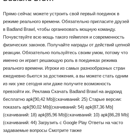
Прямо сейчас можете устроить свой первый поединок в
режиме реального времени. Обязательно пригласите друзей
в Badland Brawl, чтобы организовать мощную команду.
Почувствуйте всю мощь такого геймплея и современность
физических законов. Получайте награды от действий цепной
реакции. Обязательно пользуйтесь своим умом, потому что
именно он играет решающую роль в поединках режима
реального времени. Игроки из самых разнообразных стран
ежедневно бьются за достижения, а вы можете стать одним
из них уже сегодня или даже получите возможность
превзойти их. Реклама Скачать Badland Brawl на андроид
бесплатно apk
[90,42 Mb]
(cкачиваний: 25)
Старые версии:
показать
apk
[90,02 Mb]
(cкачиваний: 54)
apk
[87,36 Mb]
(cкачиваний: 18)
apk
[85,96 Mb]
(cкачиваний: 10)
apk
[86,28 Mb]
(cкачиваний: 44)
Загрузить с Google Play Ответы на часто
задаваемые вопросы Смотрите также