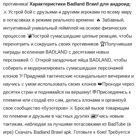
противника!
Характеристики Badland Brawl для андроид
:
⚔ Устрой бой с друзьями и другими игроками по всему миру
в потасовках в режиме реального времени 🔥 Забавный,
интуитивный уникальный геймплей на основе физических
процессов 💣Построй сумасшедшие цепные реакции, чтобы
перехитрить и сокрушить своих противников 🏆Получившая
награды вселенная BADLAND с десятками новых
персонажей 🥚 Открой загадочные яйца BADLAND, чтобы
собирать и модернизировать сумасшедших персонажей
клонов 🏹Придумай тактические «скандальные» вечеринки и
научись с умом использовать своих клонов 👑Проходи через
десятки стран и поднимайся на вершину! 💬Присоединись к
племени или создай его сам, делись клонами и организуй
свое сообщество «бузотеров» ⚔ Бросай вызов товарищам
по племени и друзьям в частных дуэлях 🎦Учись новым
тактикам, наблюдая за лучшими потасовками из BadTube (в
игре) Скачать Badland Brawl apk. Готовьте к бою! Требуется