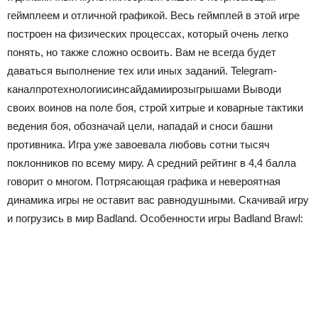
геймплеем и отличной графикой.
Весь геймплей в этой игре
построен на физических процессах, который очень легко
понять, но также сложно освоить. Вам не всегда будет
даваться выполнение тех или иных заданий.
Telegram-
канал
про
технологии
с
инсайдами
и
розыгрышами
Выводи
своих воинов на поле боя, строй хитрые и коварные тактики
ведения боя, обозначай цели, нападай и сноси башни
противника. Игра уже завоевала любовь сотни тысяч
поклонников по всему миру. А средний рейтинг в 4,4 балла
говорит о многом. Потрясающая графика и невероятная
динамика игры не оставит вас равнодушными. Скачивай игру
и погрузись в мир Badland. Особенности игры Badland Brawl: