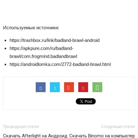
Используемые источники:
https://trashbox.ru/link/badland-brawl-android
https://apkpure.com/ru/badland-
brawl/com.frogmind.badlandbrawl
https://androidlomka.com/2772-badland-brawl.html
Предыдущая статья
Следующая статья
Скачать Afterlight на Андроид
Скачать Binomo на компьютер