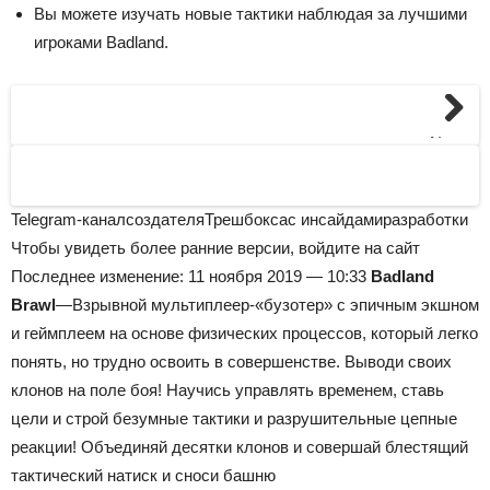
Вы можете изучать новые тактики наблюдая за лучшими
игроками Badland.
Next
Telegram-канал
создателя
Трешбокса
с инсайдами
разработки
Чтобы увидеть более ранние версии, войдите на сайт
Последнее изменение: 11 ноября 2019 — 10:33
Badland
Brawl
—Взрывной мультиплеер-«бузотер» c эпичным экшном
и геймплеем на основе физических процессов, который легко
понять, но трудно освоить в совершенстве. Выводи своих
клонов на поле боя! Научись управлять временем, ставь
цели и строй безумные тактики и разрушительные цепные
реакции! Объединяй десятки клонов и совершай блестящий
тактический натиск и сноси башню