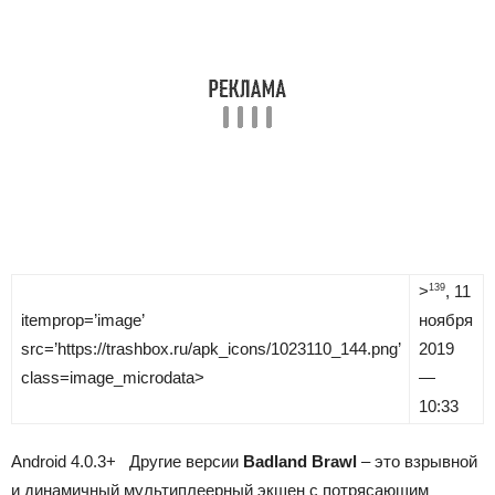
>
, 11
139
itemprop=’image’
ноября
src=’https://trashbox.ru/apk_icons/1023110_144.png’
2019
class=image_microdata>
—
10:33
Android
4.0.3+
Другие версии
Badland Brawl
– это взрывной
и динамичный мультиплеерный экшен с потрясающим