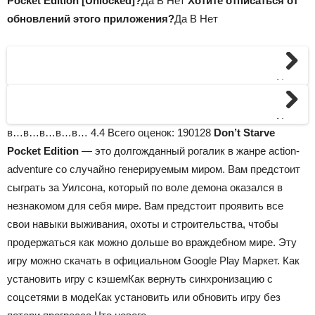
Pocket Edition [Unlocked]?
Да В Нет
Хотите отписаться от
обновлений этого приложения?
Да В Нет
Next
Next
в…в…в…в…в…
4.4
Всего оценок:
190128
Don’t Starve
Pocket Edition
— это долгожданный рогалик в жанре action-
adventure со случайно генерируемым миром. Вам предстоит
сыграть за Уилсона, который по воле демона оказался в
незнакомом для себя мире. Вам предстоит проявить все
свои навыки выживания, охоты и строительства, чтобы
продержаться как можно дольше во враждебном мире. Эту
игру можно скачать в официальном Google Play Маркет. Как
установить игру с кэшемКак вернуть синхронизацию с
соцсетями в модеКак установить или обновить игру без