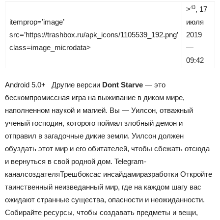
>
, 17
43
itemprop=’image’
июля
src=’https://trashbox.ru/apk_icons/1105539_192.png’
2019
class=image_microdata>
—
09:42
Android
5.0+
Другие версии
Dont Starve
— это
бескомпромиссная игра на выживание в диком мире,
наполненном наукой и магией.
Вы — Уилсон, отважный
ученый господин, которого поймал злобный демон и
отправил в загадочные дикие земли. Уилсон должен
обуздать этот мир и его обитателей, чтобы сбежать отсюда
и вернуться в свой родной дом.
Telegram-
канал
создателя
Трешбокса
с инсайдами
разработки
Откройте
таинственный неизведанный мир, где на каждом шагу вас
ожидают странные существа, опасности и неожиданности.
Собирайте ресурсы, чтобы создавать предметы и вещи,