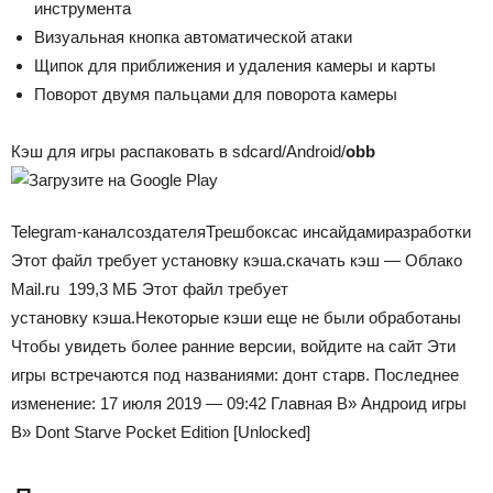
инструмента
Визуальная кнопка автоматической атаки
Щипок для приближения и удаления камеры и карты
Поворот двумя пальцами для поворота камеры
Кэш для игры распаковать в sdcard/Android/
obb
Telegram-канал
создателя
Трешбокса
с инсайдами
разработки
Этот файл требует установку кэша.скачать кэш — Облако
Mail.ru 199,3 МБ Этот файл требует
установку кэша.Некоторые кэши еще не были обработаны
Чтобы увидеть более ранние версии, войдите на сайт Эти
игры встречаются под названиями: донт старв. Последнее
изменение: 17 июля 2019 — 09:42
Главная
В»
Андроид игры
В»
Dont Starve Pocket Edition [Unlocked]