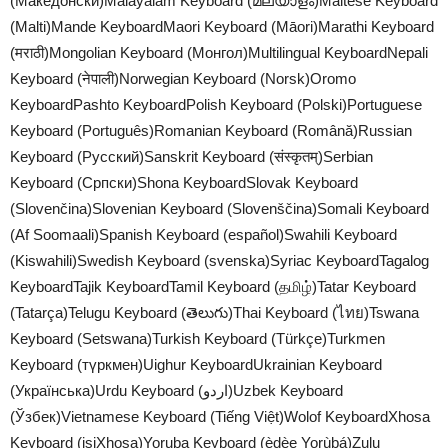
(Македонски)Malayalam Keyboard (മലയാളം)Maltese Keyboard
(Malti)Mande KeyboardMaori Keyboard (Māori)Marathi Keyboard
(मराठी)Mongolian Keyboard (Монгол)Multilingual KeyboardNepali
Keyboard (नेपाली)Norwegian Keyboard (Norsk)Oromo
KeyboardPashto KeyboardPolish Keyboard (Polski)Portuguese
Keyboard (Português)Romanian Keyboard (Română)Russian
Keyboard (Русский)Sanskrit Keyboard (संस्कृतम्)Serbian
Keyboard (Српски)Shona KeyboardSlovak Keyboard
(Slovenčina)Slovenian Keyboard (Slovenščina)Somali Keyboard
(Af Soomaali)Spanish Keyboard (español)Swahili Keyboard
(Kiswahili)Swedish Keyboard (svenska)Syriac KeyboardTagalog
KeyboardTajik KeyboardTamil Keyboard (தமிழ்)Tatar Keyboard
(Tatarça)Telugu Keyboard (తెలుగు)Thai Keyboard (ไทย)Tswana
Keyboard (Setswana)Turkish Keyboard (Türkçe)Turkmen
Keyboard (түркмен)Uighur KeyboardUkrainian Keyboard
(Українська)Urdu Keyboard (اردو)Uzbek Keyboard
(Ўзбек)Vietnamese Keyboard (Tiếng Việt)Wolof KeyboardXhosa
Keyboard (isiXhosa)Yoruba Keyboard (èdèe Yorùbá)Zulu