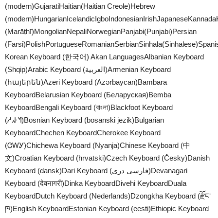
(modern)GujaratiHaitian(Haitian Creole)Hebrew
(modern)HungarianIcelandicIgboIndonesianIrishJapaneseKanna
(Marāṭhī)MongolianNepaliNorwegianPanjabi(Punjabi)Persian
(Farsi)PolishPortugueseRomanianSerbianSinhala(Sinhalese)Spa
Korean Keyboard (한국어)
Akan LanguagesAlbanian Keyboard
(Shqip)Arabic Keyboard (العربية)Armenian Keyboard
(հայերեն)Azeri Keyboard (Azərbaycan)Bambara
KeyboardBelarusian Keyboard (Беларуская)Bemba
KeyboardBengali Keyboard (বাংলা)Blackfoot Keyboard
(ᓱᖽᐧᖿ)Bosnian Keyboard (bosanski jezik)Bulgarian
KeyboardChechen KeyboardCherokee Keyboard
(ᏣᎳᎩ)Chichewa Keyboard (Nyanja)Chinese Keyboard (中
文)Croatian Keyboard (hrvatski)Czech Keyboard (Česky)Danish
Keyboard (dansk)Dari Keyboard (فارسی دری)Devanagari
Keyboard (देवनागरी)Dinka KeyboardDivehi KeyboardDuala
KeyboardDutch Keyboard (Nederlands)Dzongkha Keyboard (རྫོང་
ཁ)English KeyboardEstonian Keyboard (eesti)Ethiopic Keyboard