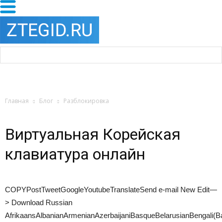
Главная
Блог
Разблокировка
Виртуальная Корейская
клавиатура онлайн
COPYPostTweetGoogleYoutubeTranslateSend e-mail New Edit—
> Download
Russian
AfrikaansAlbanianArmenianAzerbaijaniBasqueBelarusianBengali(