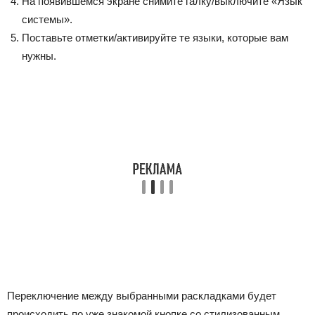
На появившемся экране снимите галку/выключите «Язык
системы».
Поставьте отметки/активируйте те языки, которые вам
нужны.
Переключение между выбранными раскладками будет
происходить по уже знакомой кнопке со стилизованным