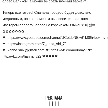
слово целиком, а можно выбрать нужный вариант.
Теперь все готово! Сначала процесс будет довольно
медленным, но со временем вы освоитесь и станете
мастером слепого набора на корейском языке!
화이팅
!!!
✿✿✿✿✿✿✿
❤:
https://www.youtube.com/channel/UCotdbNEiwKlk09h4epxmv
❤:
https://instagram.com/7_anna_shi_7/
❤:
7anna.shi7@gmail.com
❤:
https
://
vk
.
com
/
ourday
7
❤:
http://vk.com/hanna_v22 ❤❤❤❤❤