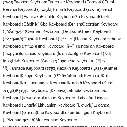
(ግዕዝ)Ewondo KeyboardFaeroese Keyboard (Føroyskt)Farsi
Persian Keyboard (فارسی)Finnish Keyboard (suomi)French
Keyboard (Français)Fulfulde KeyboardGa KeyboardGaelic
Keyboard (Gàidhlig)Gbe Keyboard (British)Georgian Keyboard
(ქართული)German Keyboard (Deutsch)Greek Keyboard
(Ελληνικά)Gujarati Keyboard (ગુજરાતી)Hausa KeyboardHebrew
Keyboard (עברית)Hindi Keyboard (हिन्दी)Hungarian Keyboard
(magyar)Icelandic Keyboard (Íslenska)Igbo Keyboard (Ndị
Igbọ)Irish Keyboard (Gaeilge)Japanese Keyboard (日本
語)Kannada Keyboard (ಕನ್ನಡ)Kazakh Keyboard (Қазақ)Khmer
KeyboardKikuyu Keyboard (Gĩkũyũ)Kirundi KeyboardKrio
KeyboardKru Languages KeyboardKurdish Keyboard (Kurdî
کوردی)Kyrgyz Keyboard (Кыргыз)Lakhota KeyboardLao
Keyboard (ພາສາລາວ)Latvian Keyboard (Latviešu)Lingala
Keyboard (Lingála)Lithuanian Keyboard (Lietuvių)Luganda
Keyboard (Ganda)Luo KeyboardLuxembourgish Keyboard
(Lëtzebuergesch)Macedonian Keyboard