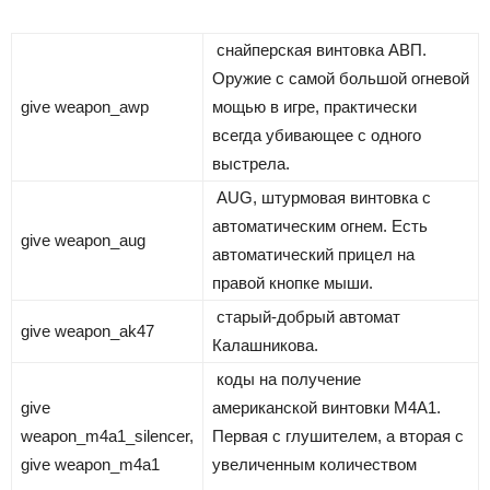
снайперская винтовка АВП.
Оружие с самой большой огневой
give weapon_awp
мощью в игре, практически
всегда убивающее с одного
выстрела.
AUG, штурмовая винтовка с
автоматическим огнем. Есть
give weapon_aug
автоматический прицел на
правой кнопке мыши.
старый-добрый автомат
give weapon_ak47
Калашникова.
коды на получение
give
американской винтовки М4А1.
weapon_m4a1_silencer,
Первая с глушителем, а вторая с
give weapon_m4a1
увеличенным количеством