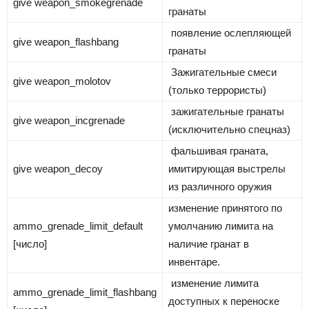
give weapon_smokegrenade
гранаты
появление ослепляющей
give weapon_flashbang
гранаты
Зажигательные смеси
give weapon_molotov
(только террористы)
зажигательные гранаты
give weapon_incgrenade
(исключительно спецназ)
фальшивая граната,
give weapon_decoy
имитирующая выстрелы
из различного оружия
изменение принятого по
ammo_grenade_limit_default
умолчанию лимита на
[число]
наличие гранат в
инвентаре.
изменение лимита
ammo_grenade_limit_flashbang
доступных к переноске