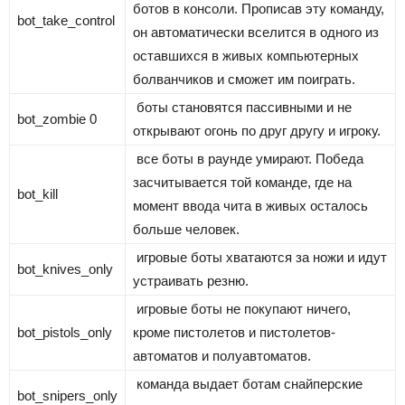
ботов в консоли. Прописав эту команду,
bot_take_control
он автоматически вселится в одного из
оставшихся в живых компьютерных
болванчиков и сможет им поиграть.
боты становятся пассивными и не
bot_zombie 0
открывают огонь по друг другу и игроку.
все боты в раунде умирают. Победа
засчитывается той команде, где на
bot_kill
момент ввода чита в живых осталось
больше человек.
игровые боты хватаются за ножи и идут
bot_knives_only
устраивать резню.
игровые боты не покупают ничего,
bot_pistols_only
кроме пистолетов и пистолетов-
автоматов и полуавтоматов.
команда выдает ботам снайперские
bot_snipers_only