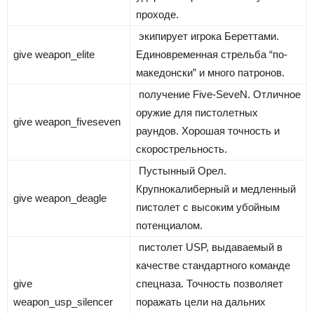
проходе.
экипирует игрока Береттами.
give weapon_elite
Единовременная стрельба “по-
македонски” и много патронов.
получение Five-SeveN. Отличное
оружие для пистолетных
give weapon_fiveseven
раундов. Хорошая точность и
скорострельность.
Пустынный Орел.
Крупнокалиберный и медленный
give weapon_deagle
пистолет с высоким убойным
потенциалом.
пистолет USP, выдаваемый в
качестве стандартного команде
give
спецназа. Точность позволяет
weapon_usp_silencer
поражать цели на дальних