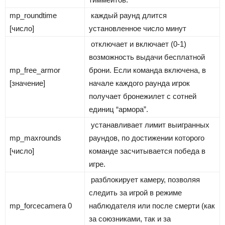
mp_roundtime
каждый раунд длится
[число]
установленное число минут
отключает и включает (0-1)
возможность выдачи бесплатной
mp_free_armor
брони. Если команда включена, в
[значение]
начале каждого раунда игрок
получает бронежилет с сотней
единиц “армора”.
устанавливает лимит выигранных
mp_maxrounds
раундов, по достижении которого
[число]
команде засчитывается победа в
игре.
разблокирует камеру, позволяя
следить за игрой в режиме
mp_forcecamera 0
наблюдателя или после смерти (как
за союзниками, так и за