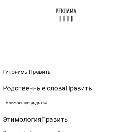
Гипонимы
Править
Родственные слова
Править
Ближайшее родство
Этимология
Править