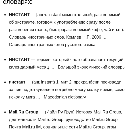
словарях:
ИНСТАНТ
— [англ. instant моментальный; растворимый]
об экстракте, готовом к употреблению сразу после
растворения (напр., быстрорастворимый кофе, чай и т.п.).
Словарь иностранных слов. Комлев Н.Г., 2006 …
Словарь иностранных слов русского языка
ИНСТАНТ
— термин, который часто обозначает текущий
календарный месяц …
Большой экономический словарь
инстант
— (анг. instant) 1. мит 2. прехранбени производи
за чие подготвување е потребно многу малку време, само
неколку мига …
Macedonian dictionary
Mail.Ru Group
— (Иайл Ру Груп) История Mail.Ru Group,
деятельность Mail.ru Group, руководство Mail.ru Group
Почта Mail.ru IM, социальные сети Mail.ru Group, игры