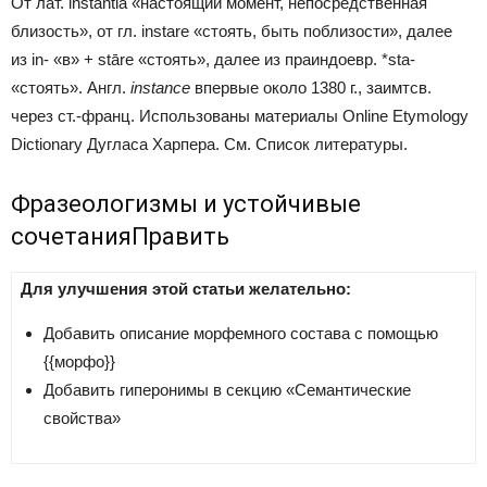
От лат.
instantia
«настоящий момент, непосредственная
близость», от гл.
instare
«стоять, быть поблизости», далее
из
in-
«в» +
stāre
«стоять», далее из праиндоевр.
*sta-
«стоять». Англ.
instance
впервые около 1380 г., заимтсв.
через ст.-франц.
Использованы материалы Online Etymology
Dictionary Дугласа Харпера. См. Список литературы.
Фразеологизмы и устойчивые
сочетания
Править
Для улучшения этой статьи желательно:
Добавить описание морфемного состава с помощью
{{морфо}}
Добавить гиперонимы в секцию «Семантические
свойства»