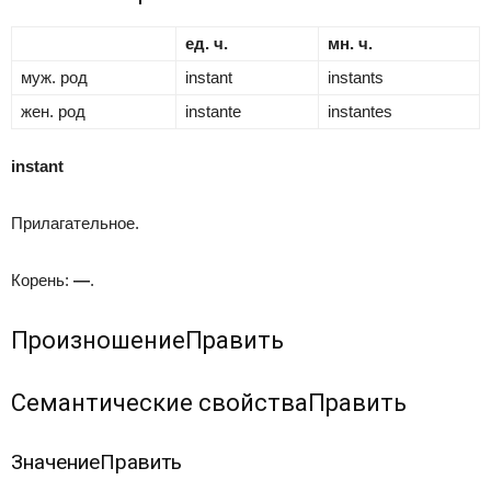
ед. ч.
мн. ч.
муж. род
instant
instants
жен. род
instante
instantes
instant
Прилагательное.
Корень:
—
.
Произношение
Править
Семантические свойства
Править
Значение
Править