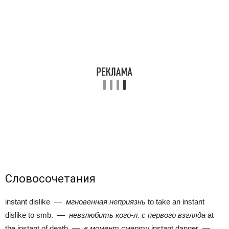
Словосочетания
instant dislike —
мгновенная неприязнь
to take an instant
dislike to smb. —
невзлюбить кого-л. с первого взгляда
at
the instant of death —
в момент смерти
instant danger —