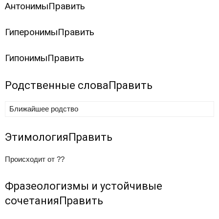
Антонимы
Править
Гиперонимы
Править
Гипонимы
Править
Родственные слова
Править
Ближайшее родство
Этимология
Править
Происходит от ??
Фразеологизмы и устойчивые
сочетания
Править