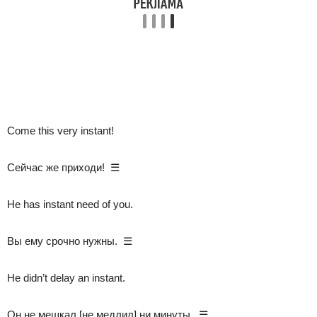
Come this very instant!
Сейчас же приходи! ☰
He has instant need of you.
Вы ему срочно нужны. ☰
He didn’t delay an instant.
Он не мешкал [не медлил] ни минуты. ☰