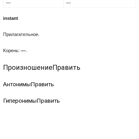
—
—
instant
Прилагательное.
Корень:
—
.
Произношение
Править
Антонимы
Править
Гиперонимы
Править