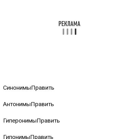
Синонимы
Править
Антонимы
Править
Гиперонимы
Править
Гипонимы
Править