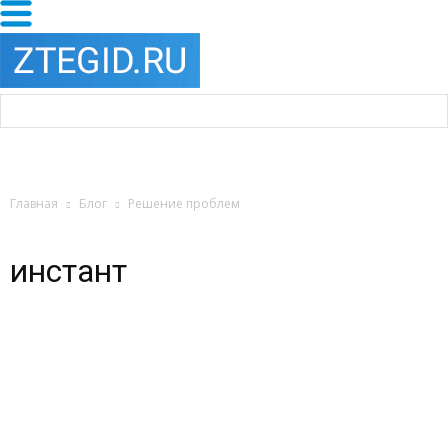
Главная
Блог
Решение проблем
инстант