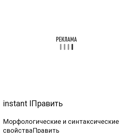
instant I
Править
Морфологические и синтаксические
свойства
Править