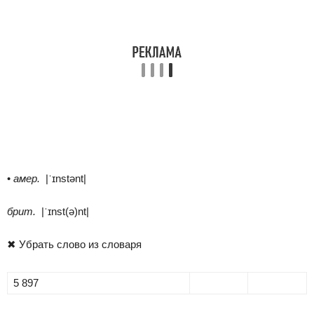
•
амер.
|ˈɪnstənt|
брит.
|ˈɪnst(ə)nt|
✖
Убрать слово из словаря
5 897