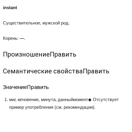
instant
Существительное, мужской род.
Корень:
—
.
Произношение
Править
Семантические свойства
Править
Значение
Править
миг, мгновение, минута; данныймомент
◆
Отсутствует
пример употребления (см.
рекомендации
).