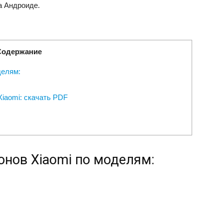
а Андроиде.
Содержание
делям:
iaomi: скачать PDF
нов Xiaomi по моделям: