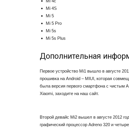
Mi 4c
Mi 4S
Mi 5
Mi 5 Pro
Mi 5s
Mi 5s Plus
Дополнительная инфор
Первое устройство Мі1 вышло в августе 2011
прошивка на Android – MIUI, которая совме
была версия первого смартфона с чистым 
Xiaomi, заходите на наш сайт.
Второй девайс Мі2 вышел в августе 2012 го
графический процессор Adreno 320 и четырех