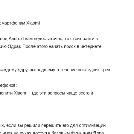
 смартфонам Xiaomi
под Android вам недостаточно, то стоит зайти в
сию Ядра). После этого начать поиск в интернете.
 каждому ядру, вышедшему в течение последних трех
лефонов;
юнити Xiaomi – где эти вопросы чаще всего и
ых, если вы решили перешить его для оптимизации
о имея на руках доступ к базовым функциям Ядра,