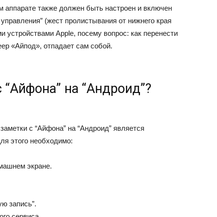
 аппарате также должен быть настроен и включен
 управления” (жест пролистывания от нижнего края
и устройствами Apple, посему вопрос: как перенести
еер «Айпод», отпадает сам собой.
с “Айфона” на “Андроид”?
аметки с “Айфона” на “Андроид” является
Для этого необходимо:
омашнем экране.
ю запись”.
ого сервиса.