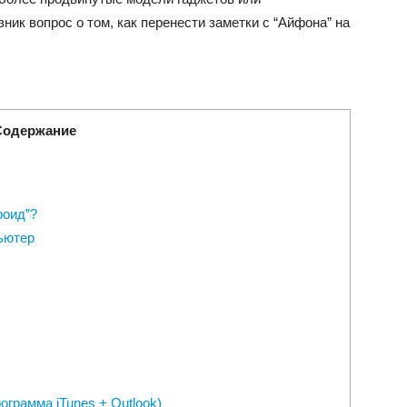
зник вопрос о том, как перенести заметки с “Айфона” на
Содержание
роид”?
пьютер
грамма iTunes + Outlook)