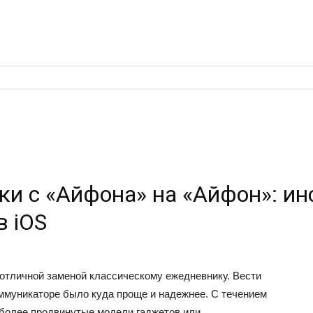
ки с «Айфона» на «Айфон»: ин
в iOS
л отличной заменой классическому ежедневнику. Вести
ммуникаторе было куда проще и надежнее. С течением
 более продвинутые модели гаджетов или