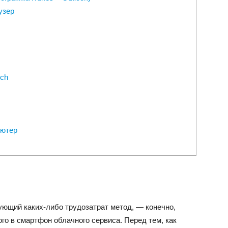
узер
uch
ьютер
ющий каких-либо трудозатрат метод, — конечно,
о в смартфон облачного сервиса. Перед тем, как