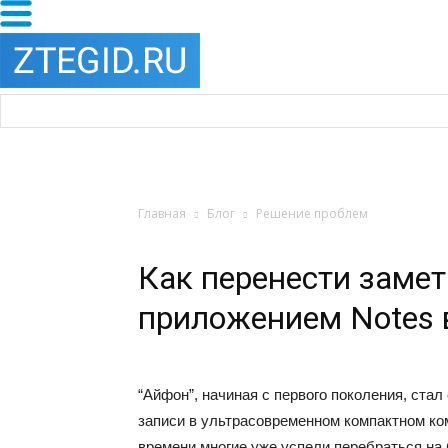
Главная
Блог
Решение проблем
Как перенести замет
приложением Notes 
“Айфон”, начиная с первого поколения, ста
записи в ультрасовременном компактном ко
времени многие уже успели перебраться на