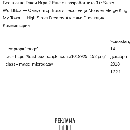
Бесплатно Такси Игрa 2 Еще от разработчика 3+: Super
WorldBox — Симулятор Бога и Песочница Monster Merge King
My Town — High Street Dreams Ам Ням: Эволюция
Комментарии
>
disastah
,
itemprop=’image’
14
src=’https://trashbox.ru/apk_icons/1019929_192.png’
декабря
class=image_microdata>
2018 —
12:21