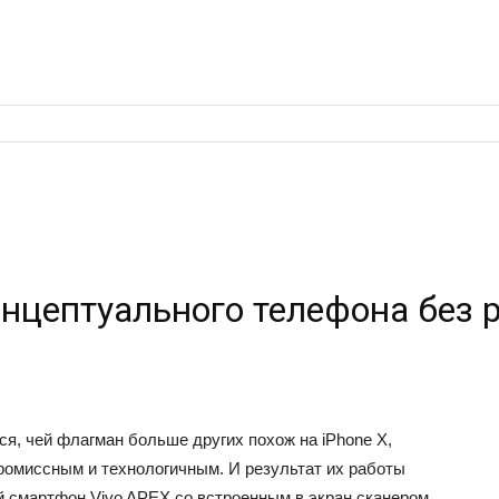
онцептуального телефона без
я, чей флагман больше других похож на iPhone X,
ромиссным и технологичным. И результат их работы
 смартфон Vivo APEX со встроенным в экран сканером