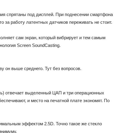
ния спрятаны под дисплей. При поднесении смартфона
 что за работу латентных датчиков переживать не стоит.
ыполняет сам экран, который вибрирует и тем самым
хнология Screen SoundCasting.
ву он выше среднего. Тут без вопросов.
сть) отвечает выделенный ЦАП и три операционных
еспечивают, и место на печатной плате экономят. По
имальным эффектом 2.5D. Точно такое же стекло
инимуму.