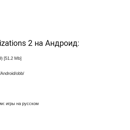
lizations 2 на Андроид:
) [51.2 Mb]
Android/obb/
ми: игры на русском