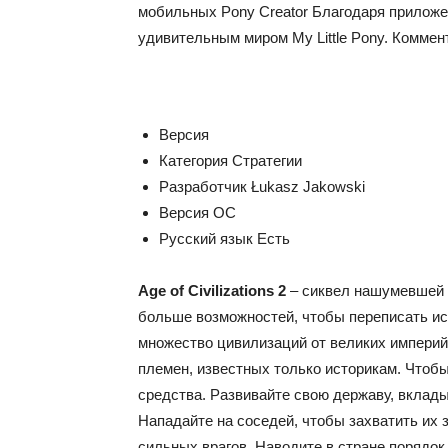
мобильных Pony Creator Благодаря приложе
удивительным миром My Little Pony. Коммен
Версия
Категория
Стратегии
Разработчик
Łukasz Jakowski
Версия ОС
Русский язык
Есть
Age of Civilizations 2
– сиквел нашумевшей г
больше возможностей, чтобы переписать ис
множество цивилизаций от великих империй
племен, известных только историкам. Чтоб
средства. Развивайте свою державу, вклад
Нападайте на соседей, чтобы захватить их 
сильных врагов. Наводите в стране порядок