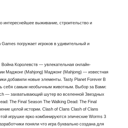
— это интереснейшее выживание, строительство и
 Lilith Games погружает игроков в удивительный и
e: Война Королевств — увлекательная онлайн-
ьдии Маджонг (Mahjong) Маджонг (Mahjong) — известная
ики добавили новые элементы. Tasty Planet Forever В
тить себя самым необычным животным. Выбор за Вами:
ouch — захватывающий шутер во вселенной Звездных
ad: The Final Season The Walking Dead: The Final
ие целой истории. Clash of Clans Clash of Clans
 этой игрушке ярко комбинируются эпические Worms 3
зработчики поняли что игра буквально создана для