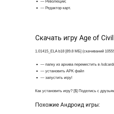
— Революции;
— Редактор карт.
Скачать игру Age of Civi
1.01415_ELA b18 [89.8 МБ] (скачиваний 10559
— папку из архива переместить в /sdcard/
— установить APK файл
— запустить игру!
Как установить игру? [$] Поделись с друзья
Похожие Андроид игры: