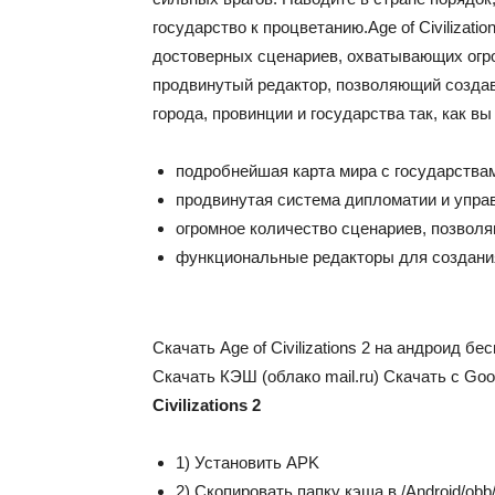
государство к процветанию.Age of Civilizati
достоверных сценариев, охватывающих огро
продвинутый редактор, позволяющий создав
города, провинции и государства так, как вы
подробнейшая карта мира с государствам
продвинутая система дипломатии и упра
огромное количество сценариев, позвол
функциональные редакторы для создания
Скачать Age of Civilizations 2 на андроид бе
Скачать КЭШ (облако mail.ru) Скачать с Goo
Civilizations 2
1) Установить APK
2) Скопировать папку кэша в /Android/obb