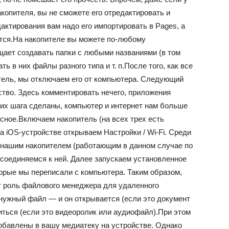
акопителя, вы не сможете его отредактировать и
дактирования вам надо его импортировать в Pages, а
ится.На накопителе вы можете по-любому
ает создавать папки с любыми названиями (в том
ь в них файлы разного типа и т. п.После того, как все
ель, мы отключаем его от компьютера. Следующий
ство. Здесь комментировать нечего, приложения
этих шага сделаны, компьютер и интернет нам больше
сное.Включаем накопитель (на всех трех есть
а iOS-устройстве открываем Настройки / Wi-Fi. Среди
а нашим накопителем (работающим в данном случае по
дсоединяемся к ней. Далее запускаем установленное
торые мы переписали с компьютера. Таким образом,
т роль файлового менеджера для удаленного
нужный файл — и он открывается (если это документ
иться (если это видеоролик или аудиофайл).При этом
обавлены в вашу медиатеку на устройстве. Однако