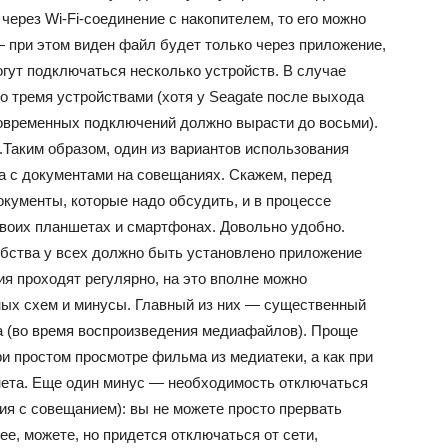
через Wi-Fi-соединение с накопителем, то его можно
— при этом виден файл будет только через приложение,
гут подключаться несколько устройств. В случае
но тремя устройствами (хотя у Seagate после выхода
овременных подключений должно вырасти до восьми).
Таким образом, один из вариантов использования
 с документами на совещаниях. Скажем, перед
кументы, которые надо обсудить, и в процессе
своих планшетах и смартфонах. Довольно удобно.
обства у всех должно быть установлено приложение
ия проходят регулярно, на это вполне можно
ных схем и минусы. Главный из них — существенный
а (во время воспроизведения медиафайлов). Проще
ри простом просмотре фильма из медиатеки, а как при
нета. Еще один минус — необходимость отключаться
рия с совещанием): вы не можете просто прервать
ее, можете, но придется отключаться от сети,