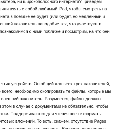
омпьютера, ни широкополосного интернета?Приведем
шили взять с собой любимый iPad, чтобы смотреть на
нета в поездке не будет (или будет, но медленный и
ешний накопитель наподобие тех, что участвуют в
познакомимся с ними поближе и посмотрим, на что они
 этих устройств. Он общий для всех трех накопителей,
всего, необходимо скопировать те файлы, которые мы
на внешний накопитель. Разумеется, файлы должны
 этом в случае с документами не обязательно, чтобы
отки. Поддерживаются для чтения все те форматы
чтовых вложений. То есть, скажем, отсутствие Pages
 но не помешает его прочесть. Впрочем, даже если у