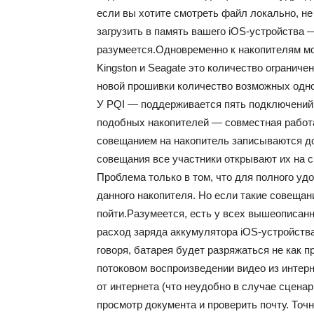
если вы хотите смотреть файл локально, не 
загрузить в память вашего iOS-устройства 
разумеется.Одновременно к накопителям мо
Kingston и Seagate это количество ограниче
новой прошивки количество возможных одн
У PQI — поддерживается пять подключений.
подобных накопителей — совместная работа
совещанием на накопитель записываются до
совещания все участники открывают их на 
Проблема только в том, что для полного уд
данного накопителя. Но если такие совещан
пойти.Разумеется, есть у всех вышеописан
расход заряда аккумулятора iOS-устройств
говоря, батарея будет разряжаться не как п
потоковом воспроизведении видео из интер
от интернета (что неудобно в случае сцена
просмотр документа и проверить почту. Точн