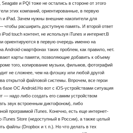
 Seagate и PQI тоже не остались в стороне от этого
тели этих компаний, ориентированные, в первую
ch и iPad. Зачем нужны внешние накопители для
— чтобы расширить доступную память. И второй ответ
iPod touch контент, не используя iTunes и интернет.В
ли ориентируются в первую очередь именно на
на Android-смартфонах таких проблем, как правило, нет.
вают карты памяти, позволяющие добавить к объему
Кроме того, копирование музыки, фильмов, фотографий
одит не сложнее, чем на флэшку или любой другой
ва открытой файловой системы. Впрочем, все герои
а базе ОС Android.Но вот с iOS-устройствами ситуация
нт — надо либо создать его самим устройством
сать звук встроенным диктофоном), либо
ой программой iTunes. Конечно, есть еще интернет-
 iTunes Store (недоступный в России), а также целый
 файлы (Dropbox и т. п.). Но что делать в тех