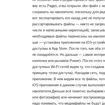
вас есть Pages, и вы открыли .doc-файл с н
сохранить на накопителе, поскольку для ре
вот экспортировать его назад уже не получ
рассортировывать файлы — никто не запрещ
числе и написанными кириллицей), записыват
необходимые файлы перенесены на накопит
шаг — установка приложения на iOS-устрой
доступны в App Store. После того, как оба 
не понадобятся. Но дальше — самое интере
кнопочка или рычажок Power). После этого н
доступных Wi-Fi сетей ищем ту, что создан
принципу точки доступа). Находим сеть, по
приложение. В нем видим все те файлы, ко
iOS-приложение в данном случае выполняе
накопителя.Дальше всё понятно: выбираем 
или фотография) или начинает воспроизвод
надо понимать, что медиафайлы не будут д