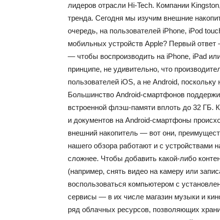
лидеров отрасли Hi-Tech. Компании Kingston,
тренда. Сегодня мы изучим внешние накопи
очередь, на пользователей iPhone, iPod tou
мобильных устройств Apple? Первый ответ 
— чтобы воспроизводить на iPhone, iPad или 
принципе, не удивительно, что производите
пользователей iOS, а не Android, поскольку 
Большинство Android-смартфонов поддержи
встроенной флэш-памяти вплоть до 32 ГБ. 
и документов на Android-смартфоны происх
внешний накопитель — вот они, преимущест
нашего обзора работают и с устройствами н
сложнее. Чтобы добавить какой-либо конте
(например, снять видео на камеру или запи
воспользоваться компьютером с установленн
сервисы — в их числе магазин музыки и кино
ряд облачных ресурсов, позволяющих хранить