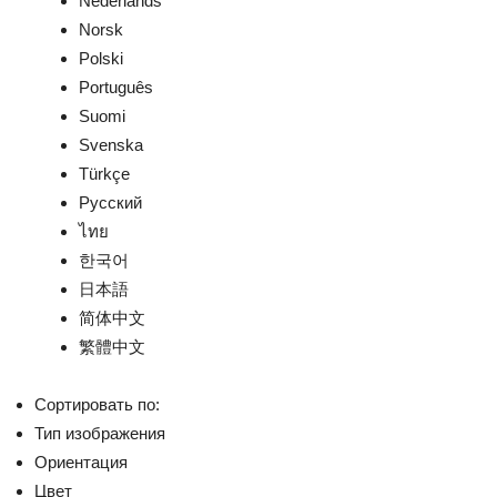
Nederlands
Norsk
Polski
Português
Suomi
Svenska
Türkçe
Русский
ไทย
한국어
日本語
简体中文
繁體中文
Сортировать по:
Тип изображения
Ориентация
Цвет