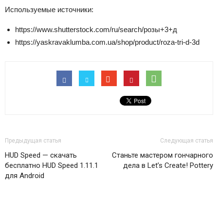
Используемые источники:
https://www.shutterstock.com/ru/search/розы+3+д
https://yaskravaklumba.com.ua/shop/product/roza-tri-d-3d
Предыдущая статья
Следующая статья
HUD Speed — скачать
Станьте мастером гончарного
бесплатно HUD Speed 1.11.1
дела в Let’s Create! Pottery
для Android