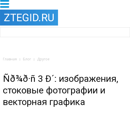
Главная
Блог
Другое
Ñð¾ð·ñ 3 Ð´: изображения,
стоковые фотографии и
векторная графика