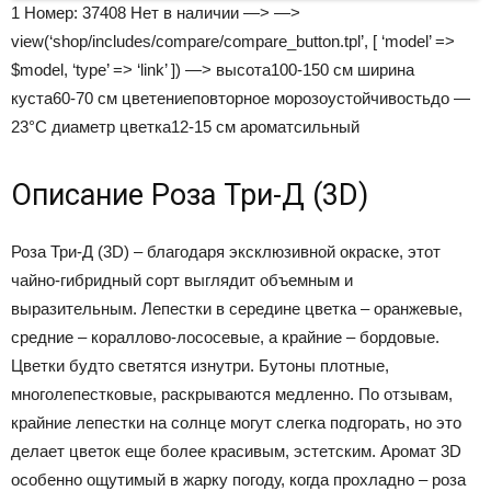
1 Номер:
37408
Нет в наличии —> —>
view(‘shop/includes/compare/compare_button.tpl’, [ ‘model’ =>
$model, ‘type’ => ‘link’ ]) —>
высота
100-150 см
ширина
куста
60-70 см
цветение
повторное
морозоустойчивость
до —
23°С
диаметр цветка
12-15 см
аромат
сильный
Описание Роза Три-Д (3D)
Роза Три-Д (3D) – благодаря эксклюзивной окраске, этот
чайно-гибридный сорт выглядит объемным и
выразительным. Лепестки в середине цветка – оранжевые,
средние – кораллово-лососевые, а крайние – бордовые.
Цветки будто светятся изнутри. Бутоны плотные,
многолепестковые, раскрываются медленно. По отзывам,
крайние лепестки на солнце могут слегка подгорать, но это
делает цветок еще более красивым, эстетским. Аромат 3D
особенно ощутимый в жарку погоду, когда прохладно – роза