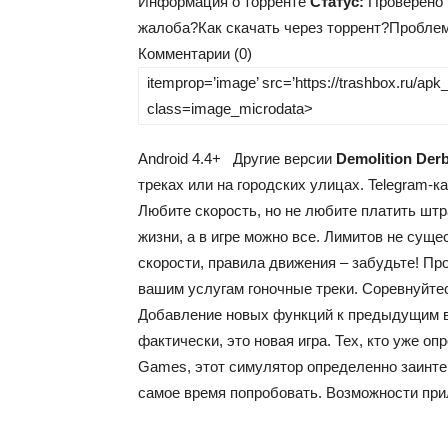
Информация о торренте
Статус:
Проверено
жалоба?Как скачать через торрент?Проблем
Комментарии (0)
itemprop=’image’ src=’https://trashbox.ru/ap
class=image_microdata>
Android
4.4+
Другие версии
Demolition Derb
треках или на городских улицах.
Telegram-к
Любите скорость, но не любите платить шт
жизни, а в игре можно все. Лимитов не суще
скорости, правила движения – забудьте! Прос
вашим услугам гоночные треки. Соревнуйтес
Добавление новых функций к предыдущим в
фактически, это новая игра. Тех, кто уже 
Games, этот симулятор определенно заинтер
самое время попробовать. Возможности прил