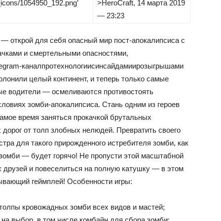
k_icons/1054950_192.png’
>
HeroCraft
, 14 марта 2019
— 23:23
— открой для себя опасный мир пост-апокалипсиса с
ачками и смертельными опасностями,
legram-канал
про
технологии
с
инсайдами
и
розыгрышами
лонили целый континент, и теперь только самые
ые водители — осмеливаются противостоять
ловиях зомби-апокалипсиса. Стань одним из героев
 Самое время заняться прокачкой брутальных
дорог от толп злобных нелюдей. Превратить своего
стра для такого прирожденного истребителя зомби, как
 зомби — будет горячо! Не пропусти этой масштабной
х друзей и повеселиться на полную катушку — в этом
тывающий геймплей! Особенности игры:
толпы кровожадных зомби всех видов и мастей;
 на выбор, в том числе комбайн для сбора зомби;