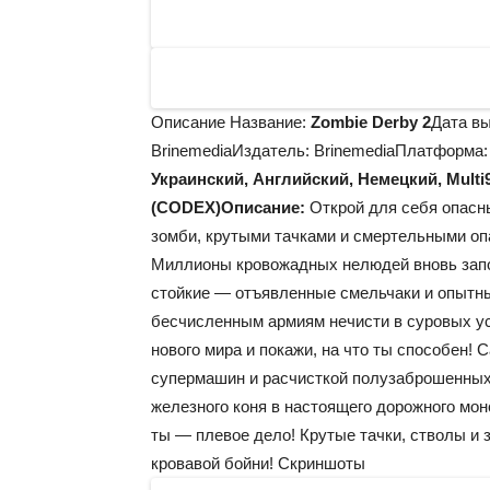
Описание Название:
Zombie Derby 2
Дата вы
BrinemediaИздатель: BrinemediaПлатформа
Украинский, Английский, Немецкий, Multi
(CODEX)
Описание:
Открой для себя опасн
зомби, крутыми тачками и смертельными оп
Миллионы кровожадных нелюдей вновь запо
стойкие — отъявленные смельчаки и опытн
бесчисленным армиям нечисти в суровых ус
нового мира и покажи, на что ты способен!
супермашин и расчисткой полузаброшенных 
железного коня в настоящего дорожного мон
ты — плевое дело! Крутые тачки, стволы и 
кровавой бойни! Скриншоты