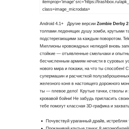
itemprop=’image’ src=’https://trashbox.ru/ap
class=image_microdata>
Android
4.1+
Другие версии
Zombie Derby 2
толпами леденящих душу зомби, крутыми т
подстерегающими за каждым поворотом.
Te
Миллионы кровожадных нелюдей вновь запо
стойкие — отъявленные смельчаки и опытн
бесчисленным армиям нечисти в суровых ус
нового мира и покажи, на что ты способен!
супермашин и расчисткой полузаброшенных 
железного коня в настоящего дорожного мон
ты — плевое дело! Крутые тачки, стволы и
кровавой бойни! Не забудь пригласить свои
тебе помогут классная 3D-графика и захва
Почувствуй ураганный драйв, истребляя 
Прокачивай крутые тачки: 8 автомобилей