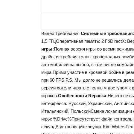
Видео Требования
Системные требования
1,5 ГГцОперативная память: 2 ГбDirectX: Ве
игры:
Полная версия игры со всеми режимам
драйв, истребляя толпы кровожадных зомби 
автомобилей на выбор, в том числе комбай
мира.Прими участие в кровавой бойне в ре
при 60 FPS.P.S. Мы долго не решались дела
версии хотели играть с полным доступом к 
игроков.
Особенности Repackа:
Ничего не в
интерфейса: Русский, Украинский, Английск
Итальянский, ПольскийСмена локализации 
игры: %Drive%Присутствует файл контрольн
секундВ установщике звучит Kim WatersРели