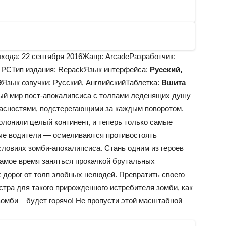
хода: 22 сентября 2016Жанр: ArcadeРазработчик:
: PCТип издания: RepackЯзык интерфейса:
Русский,
9
Язык озвучки: Русский, АнглийскийТаблетка:
Вшита
ый мир пост-апокалипсиса с толпами леденящих душу
асностями, подстерегающими за каждым поворотом.
лонили целый континент, и теперь только самые
ые водители — осмеливаются противостоять
ловиях зомби-апокалипсиса. Стань одним из героев
 Самое время заняться прокачкой брутальных
дорог от толп злобных нелюдей. Превратить своего
стра для такого прирожденного истребителя зомби, как
зомби – будет горячо! Не пропусти этой масштабной