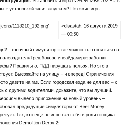
Инструкиция:
Установить и играть
94.94 MB
5 702
Есть
ы с установкой :или: запуском? Похожие игры
k_icons/1118210_192.png’
>
disastah
, 16 августа 2019
— 00:50
y 2
– гоночный симулятор с возможностью гоняться на
анал
создателя
Трешбокса
с инсайдами
разработки
рафы? Правильно, ПДД нарушать нельзя. Но это в
ствует. Выезжайте на улицу – и вперед! Ограничения
то давите на газ. Если городская езда не для вас – к
ь с другими водителями, докажите, что вы лучший.
ерсиям вывело приложение на новый уровень –
опробовал предыдущие симуляторы от Beer Money
есует. Тех, кто еще не испытал себя в роли гонщика –
ожения Demolition Derby 2: