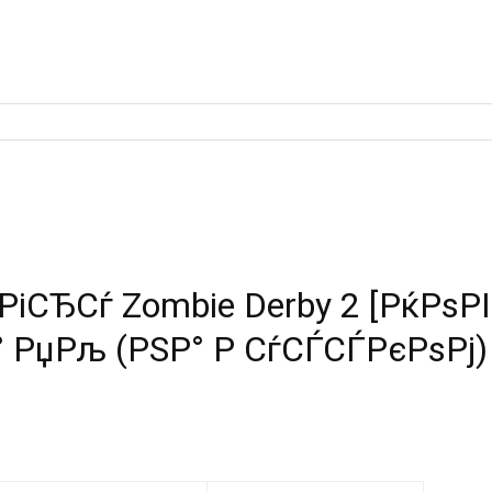
іСЂСѓ Zombie Derby 2 [РќРѕР
 РџРљ (РЅР° Р СѓСЃСЃРєРѕРј)