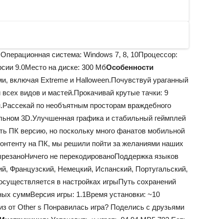
:
Операционная система: Windows 7, 8, 10Процессор:
рсии 9.0Место на диске: 300 Mб
Особенности
и, включая Extreme и Halloween.Почувствуй ураганный
всех видов и мастей.Прокачивай крутые тачки: 9
н.Рассекай по необъятным просторам враждебного
альном 3D.Улучшенная графика и стабильный геймплей
ть ПК версию, но поскольку много фанатов мобильной
контенту на ПК, мы решили пойти за желаниями наших
ырезаноНичего не перекодированоПоддержка языков
ий, Французский, Немецкий, Испанский, Португальский,
осуществляется в настройках игрыПуть сохранений
ых суммВерсия игры: 1.1Время установки: ~10
з от Other s Понравилась игра? Поделись с друзьями