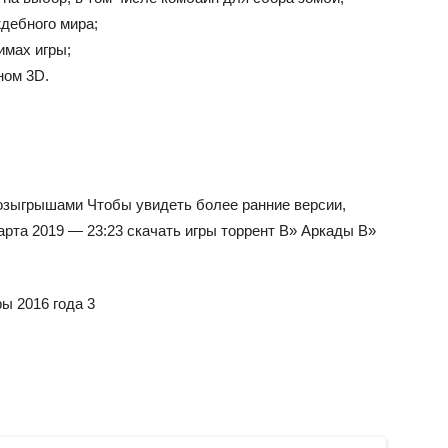
дебного мира;
имах игры;
ном 3D.
озыгрышами
Чтобы увидеть более ранние версии,
арта 2019 — 23:23
скачать игры торрент
В»
Аркады
В»
s
ы 2016 года 3