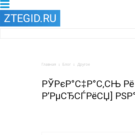
Главная
Блог
Другое
РЎРєР°С‡Р°С‚СЊ РёР
Р’РµСЂСЃРёСЏ] РЅР°