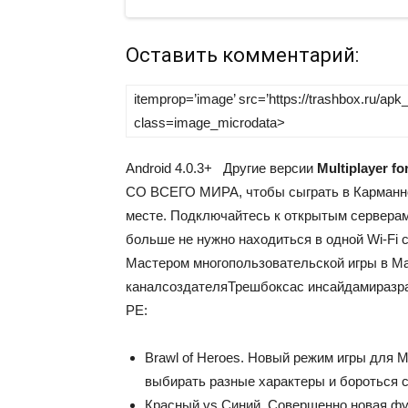
Оставить комментарий:
itemprop=’image’ src=’https://trashbox.ru/ap
class=image_microdata>
Android
4.0.3+
Другие версии
Multiplayer fo
СО ВСЕГО МИРА, чтобы сыграть в Карманно
месте.
Подключайтесь к открытым серверам 
больше не нужно находиться в одной Wi-Fi 
Мастером многопользовательской игры в М
канал
создателя
Трешбокса
с инсайдами
разр
PE:
Brawl of Heroes. Новый режим игры для M
выбирать разные характеры и бороться с
Красный vs Синий. Совершенно новая функ