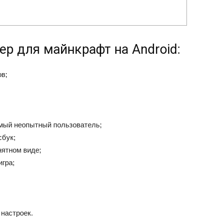
р для майнкрафт на Android:
ов;
амый неопытный пользователь;
сбук;
нятном виде;
гра;
настроек.