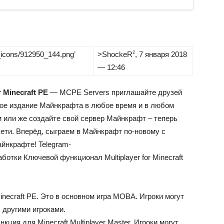
k_icons/912950_144.png’
>
ShockeR
, 7 января 2018
2
— 12:46
r Minecraft PE
— MCPE Servers приглашайте друзей
е издание Майнкрафта в любое время и в любом
или же создайте свой сервер Майнкрафт – теперь
сети. Вперёд, сыграем в Майнкрафт по-новому с
айнкрафте!
Telegram-
аботки
Ключевой функционал Multiplayer for Minecraft
inecraft PE. Это в основном игра MOBA. Игроки могут
 другими игроками.
ция для Minecraft Multiplayer Master. Игроки могут