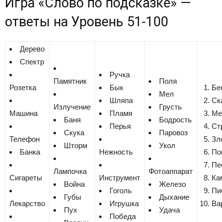
Игра «Cлово по подсказке» —
ответы на
Уровень 51-100
Дерево
Спектр
Ручка
Памятник
Поля
Розетка
Бык
Бе
Мел
Шляпа
Ск
Излучение
Грусть
Машина
Пламя
Ме
Баня
Бодрость
Перья
Ст
Скука
Паровоз
Телефон
Зл
Шторм
Укол
Банка
Нежность
По
Пе
Лампочка
Фотоаппарат
Сигареты
Инструмент
Ка
Война
Железо
Гоголь
Пи
Губы
Дыхание
Лекарство
Игрушка
Ва
Пух
Удача
Победа