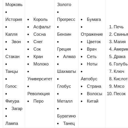
Морковь
Золото
История
Король
Прогресс
Бумага
Асфальт
Печь
Капля
Сосна
Бензин
Отражение
Свинь
Звон
Снег
Цветок
Магия
Сок
Греция
Врач
Амери
Стакан
Кран
Алмаз
Сеть
Драка
Молоко
Ноты
Голубь
Танцы
Шахматы
Ключ
Университет
Автобус
Кислот
Голос
Глобус
Страна
Мясо
Революция
Волосы
Песок
Фигура
Перо
Металл
Китай
Загар
Буратино
Лампа
Танец