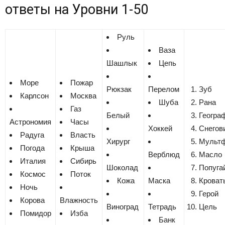
ответы на
Уровни 1-50
Руль
Ваза
Шашлык
Цепь
Море
Пожар
Рюкзак
Перелом
Зуб
Карлсон
Москва
Шуба
Рана
Газ
Белый
Геогра
Астрономия
Часы
Хоккей
Снегов
Радуга
Власть
Хирург
Мульт
Погода
Крыша
Верблюд
Масло
Италия
Сибирь
Шоколад
Попуга
Космос
Поток
Кожа
Маска
Кроват
Ночь
Герой
Корова
Влажность
Виноград
Тетрадь
Цель
Помидор
Изба
Банк