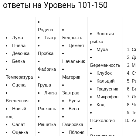
ответы на
Уровень 101-150
Родина
Золотая
Лужа
Театр
Бедность
рыбка
Пчела
Цемент
Муха
С
Девочка
Пробка
Д
Белка
Начальник
Беременность
М
Фабрика
Клубок
С
Температура
Материк
Кальций
Р
Сцена
Груша
Градусник
Б
Линза
Завтрак
Микрофон
Л
Вселенная
Бусы
Код
Ч
Новый
Роскошь
Вена
Т
год
Психология
А
Салат
Решетка
Газировка
Оценка
Яблоня