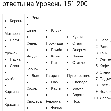
ответы на
Уровень 151-200
Рим
Корень
Египет
Клоун
Макароны
Кухня
Нефть
Певец
Север
Прохлада
Старт
Ремон
Бомба
Энергия
Урожай
Танк
Ягода
Каша
Линия
Наука
Учите
Рак
Стекло
Слон
Кофе
Звонок
Стена
Дым
Гагарин
Путешествие
Футбол
Подъе
Пар
Свобода
Кость
Сахар
Карты
Брюки
Картина
Челов
Ворота
Яблок
Свадьба
Реклама
Нож
Красота
Фильм