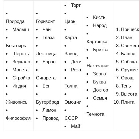
Торт
Кисть
Природа
Горизонт
Царь
Народ
Малыш
Чай
Прическ
Глаза
Карта
План
Картошка
Богатырь
Свежес
Бритва
Шерсть
Лестница
Завод
Башня
Зеркало
Баран
Дети
Собака
Наказание
Монета
Роза
Оружие
Зерно
Стройка
Сигарета
Овощ
Буква
Индия
Бег
Толпа
Тень
Доктор
Высота
Семья
Живопись
Бутерброд
Эмоции
Плита
Лимон
Темнота
Философия
Провод
СССР
Май