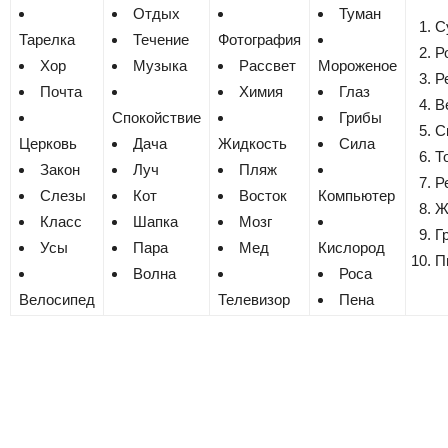
Отдых
Туман
С
Тарелка
Течение
Фотография
Р
Хор
Музыка
Рассвет
Мороженое
Р
Почта
Химия
Глаз
В
Спокойствие
Грибы
С
Церковь
Дача
Жидкость
Сила
Т
Закон
Луч
Пляж
Р
Слезы
Кот
Восток
Компьютер
Ж
Класс
Шапка
Мозг
Г
Усы
Пара
Мед
Кислород
П
Волна
Роса
Велосипед
Телевизор
Пена