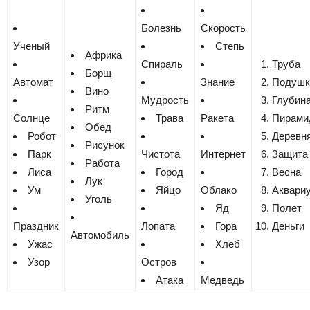
Болезнь
Скорость
Ученый
Степь
Африка
Спираль
Труба
Борщ
Автомат
Знание
Подушк
Вино
Мудрость
Глубин
Ритм
Солнце
Трава
Ракета
Пирами
Обед
Робот
Деревн
Рисунок
Парк
Чистота
Интернет
Защита
Работа
Лиса
Город
Весна
Лук
Ум
Яйцо
Облако
Аквари
Уголь
Яд
Полет
Праздник
Лопата
Гора
Деньги
Автомобиль
Ужас
Хлеб
Узор
Остров
Атака
Медведь