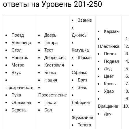
ответы на
Уровень 201-250
Звание
Карман
Поезд
Дверь
Джинсы
Больница
Гитара
Пластинка
Стол
Тест
Катушка
Пилот
Напиток
Депрессия
Шаман
Подвал
Метро
Кастрюля
Лед
Вкус
Бочка
Сфинкс
Цвет
Нация
Бриз
Кровь
Прозрачность
Зевс
Удар
Рука
Просветление
Обезьяна
Паста
Лабиринт
Вращение
Береза
Бал
Друг
Жужжание
Телега