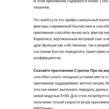
В этом приложении содержится более 1 000 
патронов.
По своей сути это профессиональный балли
факторы современной баллистики и способ
приложение способно вычислить фактор гиг
Кориолиса, вертикальный ветровой снос и м
драг-функции как собственные, так и разра
состоянии быстро определить траекторию п
коэффициентов.
Скачайте приложение Стрелок Про на а
способен узнать погодные условия места ст
приложение поддерживает метеостанцию Skywa
того оно может выполнить передачу данных 
новой моделью 5×00. Для этого потребуется 
получения точной скорости ветра приложени
WINDmeter.