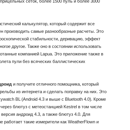
прицельных сеток, более 1500 пуль и более 3000
стический калькулятор, который содержит все
ен производить самые разнообразные расчеты. Это
роскопической стабильности, деривацию, эффект
ногое другое. Также оно в состоянии использовать
ботанные компанией Lapua. Это приложение также в
олета пули без всяческих баллистических
ндроид
и получите отличного помощника, который
рельбы из интернета и сделать поправку на них. Это
tch BL (Android 4.3 и выше с Bluetooth 4.0). Кроме
через блютуз с метеостанцией Kestrel в том числе
версия андроид 4.3, а также блютуз 4.0. Для
е работает такие измерители как WeatherFlown и