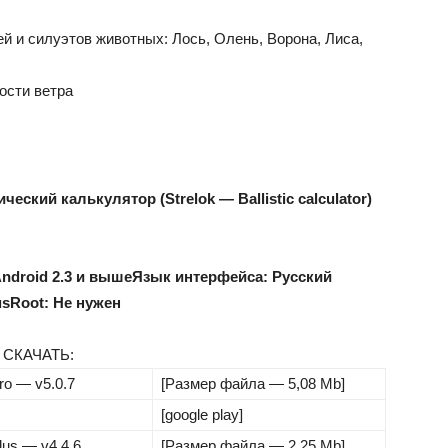
 и силуэтов животных: Лось, Олень, Ворона, Лиса,
ости ветра
кий калькулятор (Strelok — Ballistic calculator)
ndroid 2.3 и выше
Язык интерфейса: Русский
us
Root: Не нужен
СКАЧАТЬ:
o — v5.0.7
[Размер файла — 5,08 Mb]
[google play]
us — v4.4.6
[Размер файла — 2,25 Mb]