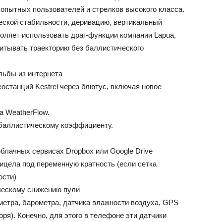
опытных пользователей и стрелков высокого класса.
еской стабильности, деривацию, вертикальный
оляет использовать драг-функции компании Lapua,
итывать траекторию без баллистического
льбы из интернета
станций Kestrel через блютус, включая новое
а WeatherFlow.
 баллистическому коэффициенту.
блачных сервисах Dropbox или Google Drive
ицела под переменную кратность (если сетка
ости)
ческому снижению пули
етра, барометра, датчика влажности воздуха, GPS
ря). Конечно, для этого в телефоне эти датчики