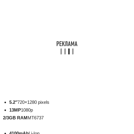
5.2″
720×1280 pixels
13
MP
1080p
2/3
GB RAM
MT6737
4100
mAh
Li-Ion