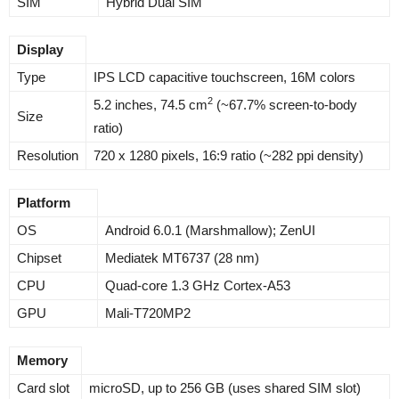
SIM
Hybrid Dual SIM
Display
Type
IPS LCD capacitive touchscreen, 16M colors
2
5.2 inches, 74.5 cm
(~67.7% screen-to-body
Size
ratio)
Resolution
720 x 1280 pixels, 16:9 ratio (~282 ppi density)
Platform
OS
Android 6.0.1 (Marshmallow); ZenUI
Chipset
Mediatek MT6737 (28 nm)
CPU
Quad-core 1.3 GHz Cortex-A53
GPU
Mali-T720MP2
Memory
Card slot
microSD, up to 256 GB (uses shared SIM slot)