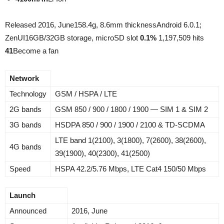
Released 2016, June
158.4g, 8.6mm thickness
Android 6.0.1;
ZenUI
16GB/32GB storage, microSD slot
0.1%
1,197,509 hits
41
Become a fan
Network
Technology
GSM / HSPA / LTE
2G bands
GSM 850 / 900 / 1800 / 1900 — SIM 1 & SIM 2
3G bands
HSDPA 850 / 900 / 1900 / 2100 & TD-SCDMA
LTE band 1(2100), 3(1800), 7(2600), 38(2600),
4G bands
39(1900), 40(2300), 41(2500)
Speed
HSPA 42.2/5.76 Mbps, LTE Cat4 150/50 Mbps
Launch
Announced
2016, June