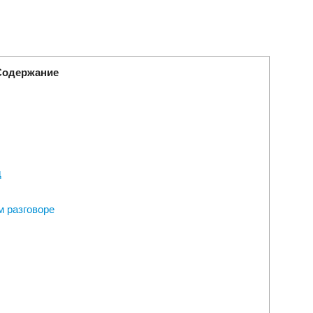
Содержание
д
м разговоре