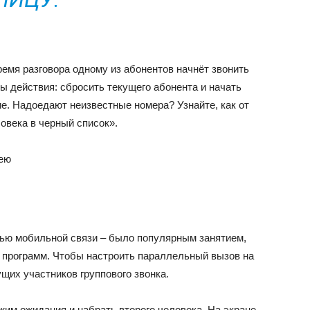
ремя разговора одному из абонентов начнёт звонить
ты действия: сбросить текущего абонента и начать
ие. Надоедают неизвестные номера? Узнайте, как от
ловека в черный список».
рею
ью мобильной связи – было популярным занятием,
х программ. Чтобы настроить параллельный вызов на
ущих участников группового звонка.
им ожидания и набрать второго человека. На экране