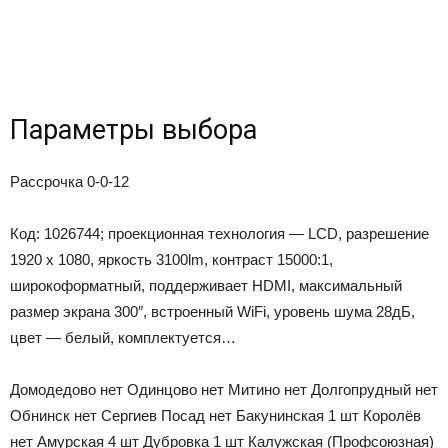
Параметры выбора
Рассрочка 0-0-12
Код: 1026744; проекционная технология — LCD, разрешение
1920 x 1080, яркость 3100lm, контраст 15000:1,
широкоформатный, поддерживает HDMI, максимальный
размер экрана 300″, встроенный WiFi, уровень шума 28дБ,
цвет — белый, комплектуется…
Домодедово
нет
Одинцово
нет
Митино
нет
Долгопрудный
нет
Обнинск
нет
Сергиев Посад
нет
Бакунинская
1 шт
Королёв
нет
Амурская
4 шт
Дубровка
1 шт
Калужская (Профсоюзная)