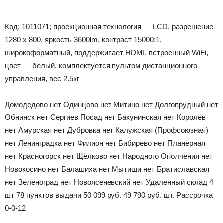
Код: 1011071; проекционная технология — LCD, разрешение
1280 x 800, яркость 3600lm, контраст 15000:1,
широкоформатный, поддерживает HDMI, встроенный WiFi,
цвет — белый, комплектуется пультом дистанционного
управления, вес 2.5кг
Домодедово
нет
Одинцово
нет
Митино
нет
Долгопрудный
нет
Обнинск
нет
Сергиев Посад
нет
Бакунинская
нет
Королёв
нет
Амурская
нет
Дубровка
нет
Калужская (Профсоюзная)
нет
Ленинградка
нет
Филион
нет
Бибирево
нет
Планерная
нет
Красногорск
нет
Щёлково
нет
Народного Ополчения
нет
Новокосино
нет
Балашиха
нет
Мытищи
нет
Братиславская
нет
Зеленоград
нет
Новоясеневский
нет
Удаленный склад
4
шт
78 пунктов выдачи
50 099
руб.
49 790
руб.
шт.
Рассрочка
0-0-12