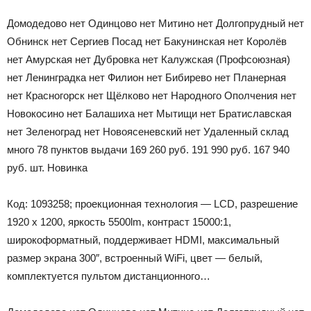
Домодедово
нет
Одинцово
нет
Митино
нет
Долгопрудный
нет
Обнинск
нет
Сергиев Посад
нет
Бакунинская
нет
Королёв
нет
Амурская
нет
Дубровка
нет
Калужская (Профсоюзная)
нет
Ленинградка
нет
Филион
нет
Бибирево
нет
Планерная
нет
Красногорск
нет
Щёлково
нет
Народного Ополчения
нет
Новокосино
нет
Балашиха
нет
Мытищи
нет
Братиславская
нет
Зеленоград
нет
Новоясеневский
нет
Удаленный склад
много
78 пунктов выдачи
169 260
руб.
191 990
руб.
167 940
руб.
шт.
Новинка
Код: 1093258; проекционная технология — LCD, разрешение
1920 x 1200, яркость 5500lm, контраст 15000:1,
широкоформатный, поддерживает HDMI, максимальный
размер экрана 300″, встроенный WiFi, цвет — белый,
комплектуется пультом дистанционного…