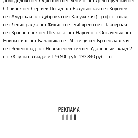
Домодедово
нет
Одинцово
нет
Митино
нет
Долгопрудный
нет
Обнинск
нет
Сергиев Посад
нет
Бакунинская
нет
Королёв
нет
Амурская
нет
Дубровка
нет
Калужская (Профсоюзная)
нет
Ленинградка
нет
Филион
нет
Бибирево
нет
Планерная
нет
Красногорск
нет
Щёлково
нет
Народного Ополчения
нет
Новокосино
нет
Балашиха
нет
Мытищи
нет
Братиславская
нет
Зеленоград
нет
Новоясеневский
нет
Удаленный склад
2
шт
78 пунктов выдачи
176 900
руб.
193 840
руб.
шт.