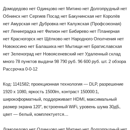
Домодедово
нет
Одинцово
нет
Митино
нет
Долгопрудный
нет
Обнинск
нет
Сергиев Посад
нет
Бакунинская
нет
Королёв
нет
Амурская
нет
Дубровка
нет
Калужская (Профсоюзная)
нет
Ленинградка
нет
Филион
нет
Бибирево
нет
Планерная
нет
Красногорск
нет
Щёлково
нет
Народного Ополчения
нет
Новокосино
нет
Балашиха
нет
Мытищи
нет
Братиславская
нет
Зеленоград
нет
Новоясеневский
нет
Удаленный склад
много
78 пунктов выдачи
98 790
руб.
96 600
руб.
шт.
2 обзора
Рассрочка 0-0-12
Код: 1141582; проекционная технология — DLP, разрешение
1920 x 1080, яркость 1500lm, контраст 150000:1,
широкоформатный, поддерживает HDMI, максимальный
размер экрана 120″, встроенный WiFi, уровень шума 30дБ,
цвет — белый, комплектуется…
Домодедово
нет
Одинцово
нет
Митино
нет
Долгопрудный
нет