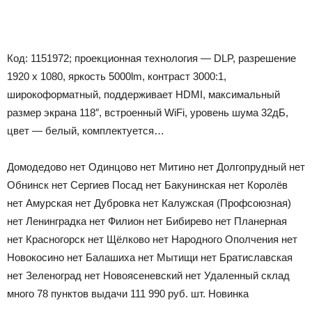
Код: 1151972; проекционная технология — DLP, разрешение
1920 x 1080, яркость 5000lm, контраст 3000:1,
широкоформатный, поддерживает HDMI, максимальный
размер экрана 118″, встроенный WiFi, уровень шума 32дБ,
цвет — белый, комплектуется…
Домодедово
нет
Одинцово
нет
Митино
нет
Долгопрудный
нет
Обнинск
нет
Сергиев Посад
нет
Бакунинская
нет
Королёв
нет
Амурская
нет
Дубровка
нет
Калужская (Профсоюзная)
нет
Ленинградка
нет
Филион
нет
Бибирево
нет
Планерная
нет
Красногорск
нет
Щёлково
нет
Народного Ополчения
нет
Новокосино
нет
Балашиха
нет
Мытищи
нет
Братиславская
нет
Зеленоград
нет
Новоясеневский
нет
Удаленный склад
много
78 пунктов выдачи
111 990
руб.
шт.
Новинка