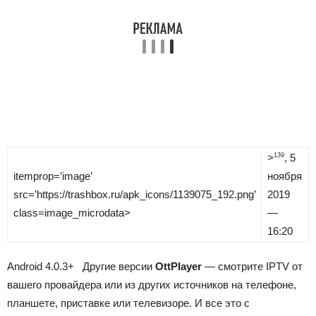
>
, 5
139
itemprop=’image’
ноября
src=’https://trashbox.ru/apk_icons/1139075_192.png’
2019
class=image_microdata>
—
16:20
Android
4.0.3+
Другие версии
OttPlayer
— смотрите IPTV от
вашего провайдера или из других источников на телефоне,
планшете, приставке или телевизоре.
И все это с