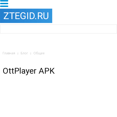
Главная
Блог
Общее
OttPlayer APK