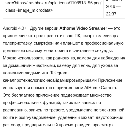
src=’https://trashbox.ru/apk_icons/1108913_96.png’
2019 —
class=image_microdata>
22:37
Android
4.0+
Другие версии
Athome Video Streamer
— это
приложение которое превратит ваш ПК, смарт-телевизор /
телеприставку, смартфон или планшет в профессиональную
домашнюю систему мониторинга в считанные секунды.
Можно использовать как радионяню, камеру для наблюдения
за домашними животными, камеру для нянь, для ухода за
пожилыми людьми итп.
Telegram-
канал
про
технологии
с
инсайдами
и
розыгрышами
Приложение
используется совместно с приложением AtHome Camera.
Это бесплатное приложение поддерживает множество
профессиональных функций, таких как запись по
расписанию, запись по тревоге, уведомление по электронной
почте и push-уведомление, удаленный захват, двусторонний
разговор, предварительный просмотр видео, просмотр с