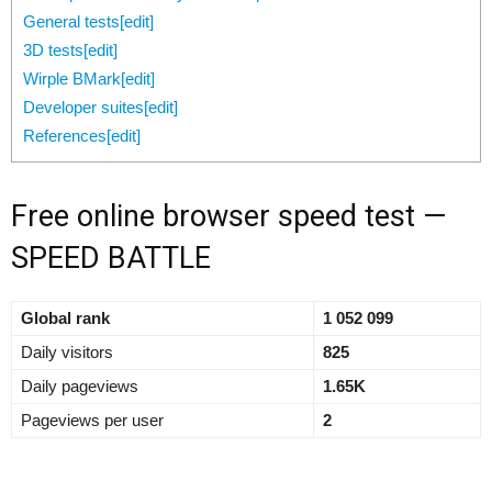
General tests[edit]
3D tests[edit]
Wirple BMark[edit]
Developer suites[edit]
References[edit]
Free online browser speed test —
SPEED BATTLE
Global rank
1 052 099
Daily visitors
825
Daily pageviews
1.65K
Pageviews per user
2