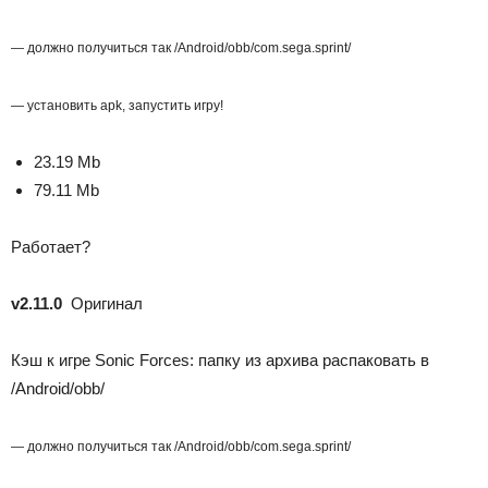
— должно получиться так /Android/obb/com.sega.sprint/
— установить apk, запустить игру!
23.19 Mb
79.11 Mb
Работает?
v2.11.0
Оригинал
Кэш к игре Sonic Forces: папку из архива распаковать в
/Android/obb/
— должно получиться так /Android/obb/com.sega.sprint/