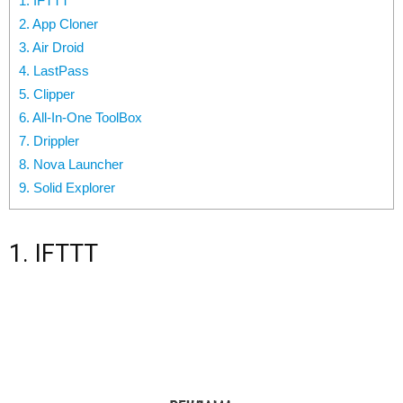
1. IFTTT
2. App Cloner
3. Air Droid
4. LastPass
5. Clipper
6. All-In-One ToolBox
7. Drippler
8. Nova Launcher
9. Solid Explorer
1. IFTTT