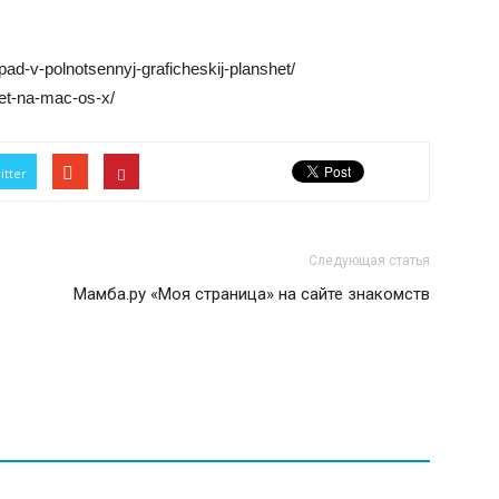
-ipad-v-polnotsennyj-graficheskij-planshet/
et-na-mac-os-x/
itter
Следующая статья
Мамба.ру «Моя страница» на сайте знакомств