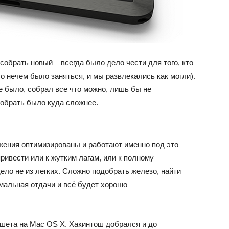
собрать новый – всегда было дело чести для того, кто
о нечем было заняться, и мы развлекались как могли).
е было, собрал все что можно, лишь бы не
 собрать было куда сложнее.
жения оптимизированы и работают именно под это
ривести или к жутким лагам, или к полному
ло не из легких. Сложно подобрать железо, найти
мальная отдачи и всё будет хорошо
ншета на Mac OS X. Хакинтош добрался и до