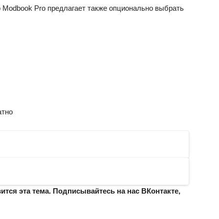
ор Modbook Pro предлагает также опционально выбрать
атно
авится эта тема. Подписывайтесь на нас
ВКонтакте
,