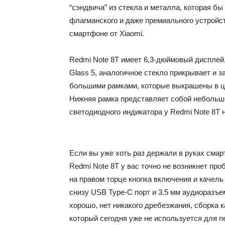
“сэндвича” из стекла и металла, которая бы
флагманского и даже премиального устройс
смартфоне от Xiaomi.
Redmi Note 8T имеет 6,3-дюймовый дисплей,
Glass 5, аналогичное стекло прикрывает и з
большими рамками, которые выкрашены в цв
Нижняя рамка представляет собой небольшо
светодиодного индикатора у Redmi Note 8T 
Если вы уже хоть раз держали в руках смар
Redmi Note 8T у вас точно не возникнет пр
на правом торце кнопка включения и качель 
снизу USB Type-C порт и 3.5 мм аудиоразъе
хорошо, нет никакого дребезжания, сборка 
который сегодня уже не используется для п