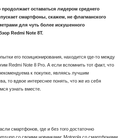
o продолжает оставаться лидером среднего
выпускает смартфоны, скажем, не флагманского
метрами для чуть более искушенного
бзор Redmi Note 8T.
опытки его позиционирования, находится где-то между
им Redmi Note 8 Pro. А если вспомнить тот факт, что
рекомендуема к покупке, являясь лучшим
а, то вдвое интереснее понять, что же из себя
емся узнать вместе.
асли смартфонов, где и без того достаточно
amsung со своими новинками; Motorola со смартфонами,