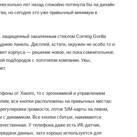
 несколько лет назад спокойно потянула бы на дизайн
тва, но сегодня это уже привычный минимум в
 защищенный закаленным стеклом Corning Gorilla
аднюю панель. Дисплей, кстати, окружен не особо то и
ет корпуса — решение новое, но пока сомнительное.
й подбородок с логотипом компании. Увы,
нет.
тфоны от Xiaomi, то с эргономикой и управлением
облем, все кнопки расположены на привычных местах:
регулировки громкости, лоток SIM-карты на левом,
м с динамиком. Все кнопки сбитые, нажимаются
качественная. У телефона даже есть ИК-датчик,
ередачи данных, зато хорошо используется для