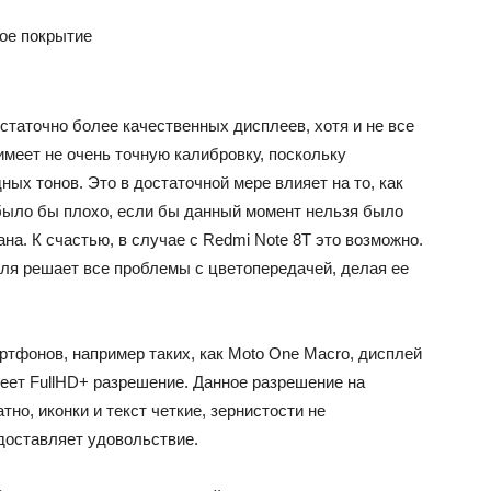
ное покрытие
остаточно более качественных дисплеев, хотя и не все
имеет не очень точную калибровку, поскольку
ых тонов. Это в достаточной мере влияет на то, как
 было бы плохо, если бы данный момент нельзя было
ана. К счастью, в случае с Redmi Note 8T это возможно.
ля решает все проблемы с цветопередачей, делая ее
тфонов, например таких, как Moto One Macro, дисплей
меет FullHD+ разрешение. Данное разрешение на
но, иконки и текст четкие, зернистости не
доставляет удовольствие.