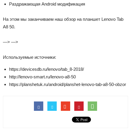
Раздражающая Android модификация
На этом мы заканчиваем наш обзор на планшет Lenovo Tab
A8 50.
—> —>
Используемые источники:
https://devicesdb.ru/lenovo/tab_8-2018/
http://lenovo-smart.ru/lenovo-a8-50
https://planshetuk.ru/android/planshet-lenovo-tab-a8-50-obzor