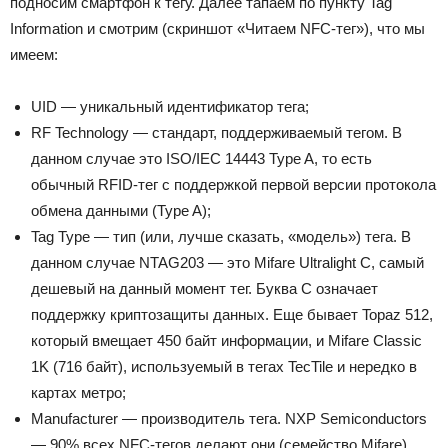
подносим смартфон к тегу. Далее тапаем по пункту Tag
Information и смотрим (скриншот «Читаем NFC-тег»), что мы
имеем:
UID — уникальный идентификатор тега;
RF Technology — стандарт, поддерживаемый тегом. В
данном случае это ISO/IEC 14443 Type A, то есть
обычный RFID-тег c поддержкой первой версии протокола
обмена данными (Type A);
Tag Type — тип (или, лучше сказать, «модель») тега. В
данном случае NTAG203 — это Mifare Ultralight C, самый
дешевый на данный момент тег. Буква C означает
поддержку криптозащиты данных. Еще бывает Topaz 512,
который вмещает 450 байт информации, и Mifare Classic
1K (716 байт), используемый в тегах TecTile и нередко в
картах метро;
Manufacturer — производитель тега. NXP Semiconductors
— 90% всех NFC-тегов делают они (семейство Mifare).