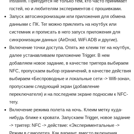
InstaWifi. Пригодится не только тем, кто часто принимает
гостей, но и любителям экспериментов с прошивками.
Запуск автосинхронизации или приложения для обмена
данными с ПК. Тег можно приклеить на ноутбук или
системник и прописать в него запуск приложения для
синхронизации данных (AirDroid, WiFi ADB и другие).
Включение точки доступа. Опять же клеим тег на ноутбук,
далее устанавливаем приложение Trigger. В нем
добавляем новое задание, в качестве триггера выбираем
NFC, пропускаем выбор ограничений, в качестве действия
выбираем «Беспроводные и локальные сети -> Wifi-зона»,
пропускаем следующий экран (добавление
переключателя) и на последнем экране подносим к NFC-
тегу.
Включение режима полета на ночь. Клеим метку куда-
нибудь ближе к кровати. Запускаем Trigger, новое задание
-> триггер: NFC -> действие: «Экспериментальные ->
Режим в самолете». Как вариант, вместо включения