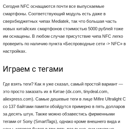
Сегодня NFC оснащаются почти все выпускаемые
смартфоны. Соответствующий модуль есть даже в
сверхбюджетных чипах Mediatek, так что большая часть
новых китайских смартфонов стоимостью 5000 рублей тоже
им оснащены. В любом случае присутствие чипа NFC легко
проверить по наличию пункта «Беспроводные сети -> NFC» в
настройках.
Играем с тегами
Где взять теги? Как я уже сказал, самый простой вариант —
это просто заказать их в Китае (dx.com, tinydeal.com,
aliexpress.com). Самые дешевые теги в лице Mifire Ultralight C
со 137 байтами памяти обойдутся примерно в пять долларов
за десять штук. Также можно обзавестись фирменными
тегами от Sony (SmartTags), однако кроме внешнего вида и
цены, которая будет в три-пять раз выше, они ничем не