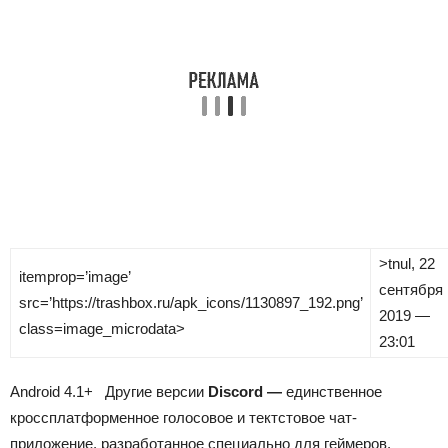
>
tnul
, 22
itemprop=’image’
сентября
src=’https://trashbox.ru/apk_icons/1130897_192.png’
2019 —
class=image_microdata>
23:01
Android
4.1+
Другие версии
Discord —
единственное
кроссплатформенное голосовое и тектстовое чат-
приложение, разработанное специально для геймеров.