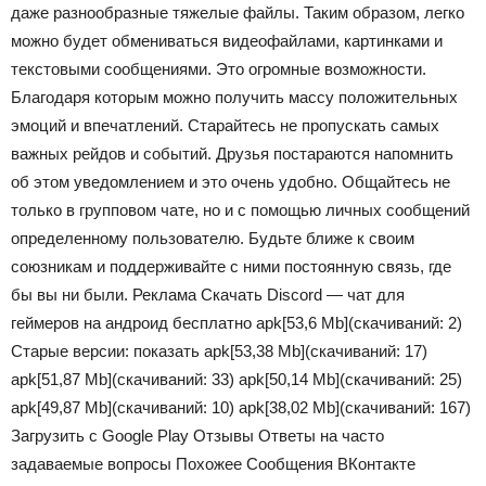
даже разнообразные тяжелые файлы. Таким образом, легко
можно будет обмениваться видеофайлами, картинками и
текстовыми сообщениями. Это огромные возможности.
Благодаря которым можно получить массу положительных
эмоций и впечатлений. Старайтесь не пропускать самых
важных рейдов и событий. Друзья постараются напомнить
об этом уведомлением и это очень удобно. Общайтесь не
только в групповом чате, но и с помощью личных сообщений
определенному пользователю. Будьте ближе к своим
союзникам и поддерживайте с ними постоянную связь, где
бы вы ни были. Реклама Скачать Discord — чат для
геймеров на андроид бесплатно apk
[53,6 Mb]
(cкачиваний: 2)
Старые версии:
показать
apk
[53,38 Mb]
(cкачиваний: 17)
apk
[51,87 Mb]
(cкачиваний: 33)
apk
[50,14 Mb]
(cкачиваний: 25)
apk
[49,87 Mb]
(cкачиваний: 10)
apk
[38,02 Mb]
(cкачиваний: 167)
Загрузить с Google Play Отзывы Ответы на часто
задаваемые вопросы Похожее Сообщения ВКонтакте