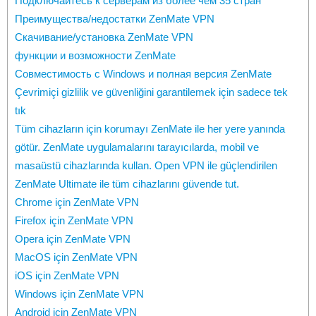
Подключайтесь к серверам из более чем 35 стран
Преимущества/недостатки ZenMate VPN
Скачивание/установка ZenMate VPN
функции и возможности ZenMate
Совместимость с Windows и полная версия ZenMate
Çevrimiçi gizlilik ve güvenliğini garantilemek için sadece tek
tık
Tüm cihazların için korumayı ZenMate ile her yere yanında
götür. ZenMate uygulamalarını tarayıcılarda, mobil ve
masaüstü cihazlarında kullan. Open VPN ile güçlendirilen
ZenMate Ultimate ile tüm cihazlarını güvende tut.
Chrome için ZenMate VPN
Firefox için ZenMate VPN
Opera için ZenMate VPN
MacOS için ZenMate VPN
iOS için ZenMate VPN
Windows için ZenMate VPN
Android için ZenMate VPN