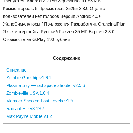
Требуется:
Android 2.2
Размер файла:
41.85 MB
Комментариев:
5
Просмотров:
25255
2.3.0 Оценка
пользователей
нет голосов
Версия Android
4.0+
Жанр
Симуляторы / Приложения
Разработчик
OranginalPlan
Язык интерфейса
Русский
Размер
35 Мб
Версия
2.3.0
Стоимость на G.Play
199 рублей
Содержание
Описание
Zombie Gunship v1.9.1
Plasma Sky — rad space shooter v2.9.6
Zombieville USA 1.0.4
Monster Shooter: Lost Levels v1.9
Radiant HD v3.19.7
Max Payne Mobile v1.2