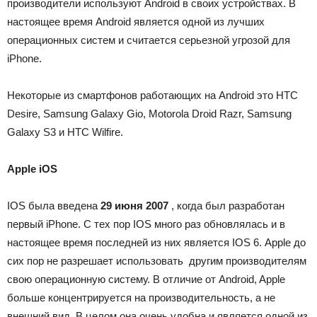
производители используют Android в своих устройствах.
В
настоящее время Android является одной из лучших
операционных систем и считается серьезной угрозой для
iPhone.
Некоторые из смартфонов работающих на Android это HTC
Desire, Samsung Galaxy Gio, Motorola Droid Razr, Samsung
Galaxy S3 и HTC Wilfire.
Apple iOS
IOS была введена
29
июня 2007
, когда был разработан
первый iPhone.
С тех пор IOS много раз обновлялась и в
настоящее время последней из них является IOS 6.
Apple до
сих пор не разрешает использовать другим производителям
свою операционную систему.
В отличие от Android, Apple
больше концентрируется на производительность, а не
внешний вид.
В целом она очень удобна и является одной из