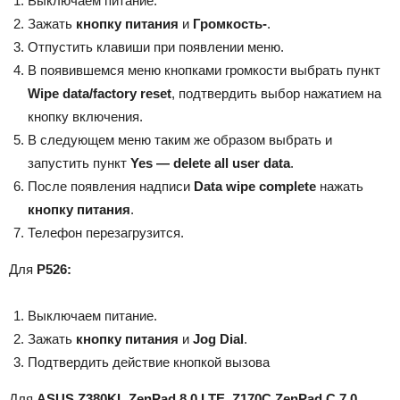
Выключаем питание.
Зажать
кнопку питания
и
Громкость-
.
Отпустить клавиши при появлении меню.
В появившемся меню кнопками громкости выбрать пункт
Wipe data/factory reset
, подтвердить выбор нажатием на
кнопку включения.
В следующем меню таким же образом выбрать и
запустить пункт
Yes — delete all user data
.
После появления надписи
Data wipe complete
нажать
кнопку питания
.
Телефон перезагрузится.
Для
P526:
Выключаем питание.
Зажать
кнопку питания
и
Jog Dial
.
Подтвердить действие кнопкой вызова
Для
ASUS Z380KL ZenPad 8.0 LTE, Z170C ZenPad C 7.0,