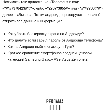
Нажимать так: приложение «Телефон» и код:
«*#*#7378423#*#*»
, либо
«*2767*3855#»
или
«*#*#7780#*#*»
,
далее – «Вызов». Потом андроид перезагрузится и начнёт
стирать все данные и информацию.
Как убрать блокировку экрана на Андроиде?
Что делать если забыл пароль от Андроида телефона?
Как на Андроид выйти из аккаунт Гугл?
Краткое сравнение смартфонов средней ценовой
категорий Samsung Galaxy A3 и Asus Zenfone 2