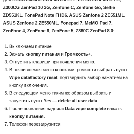
Z300CG ZenPad 10 3G, Zenfone C, Zenfone Go, Selfie
ZD551KL, FonePad Note FHD6, ASUS Zenfone 2 ZE551ML,
ASUS Zenfone 2 ZE550ML, Fonepad 7, MeMO Pad 7,
ZenFone 4, ZenFone 6, ZenFone 5, Z380C ZenPad 8.0:
Выключаем питание.
Зажать
кнопку питания
и
Громкость+
.
Отпустить клавиши при появлении меню.
В появившемся меню кнопками громкости выбрать пункт
Wipe data/factory reset
, подтвердить выбор нажатием на
кнопку включения.
В следующем меню таким же образом выбрать и
запустить пункт
Yes — delete all user data
.
После появления надписи
Data wipe complete
нажать
кнопку питания
.
Телефон перезагрузится.