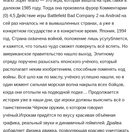
Mario Super Mario — это игра, которая вышла на приставки в
далеком 1985 году. Тогда она произвела фурор Комментарии
(0) 4,5 Действие игры Battlefield Bad Company 2 на Android на
сей раз началось не в вымышленных странах, а уже в
конкретном государстве и в конкретное время. Япония, 1994
год. Страна охвачена войной, положение лишь усугубляется,
и кажется, что только чудо сможет повернуть всё вспять. Но
американское правительство нашло выход. Элитному
отряду поручено разыскать японского учёного, который
располагает неким изобретением, способным поменять ход
войны. Всё шло как по маслу, учёного успешно нашли, но в
один момент сильная морская волна накрыла всех бойцов,
когда они отплыли на подводной лодке… Продолжается
история уже в наши дни, где игроки должны выяснить всё о
таинственном Чёрном оружии, о котором говорил
учёный.Игрокам придётся по вкусу красивая объёмная
графика, реальный звуки и динамичный геймплей. Драйва
добавляет физика движка, позволяющая красиво уничтожать