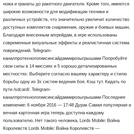
ножа и гранаты до ракетного двигателя. Кроме того, имеются
широкие возможности для модификации техники и
различных устройств, что значительно увеличит количество
доступных комплектов снаряжения, оружия и боевых машин.
Благодаря внесенным апгрейдам, в игре использованы
современные визуальные эффекты и реалистичная система
повреждений.
Telegram-
канал
про
технологии
с
инсайдами
и
розыгрышами
Попробуйте
свои силы в 14 миссиях и 5 хорошо детализированных
местностях. Выберите согласно вашему характеру и стилю
борьбы одну из 3х систем ведения боя. Кэш тут. Кидать по
пути /sdcard/.
Telegram-
канал
про
технологии
с
инсайдами
и
розыгрышами
Последнее
изменение: 6 ноября 2016 — 17:48 Дурак Самая популярная и
вечная карточная игра теперь доступна каждому
пользователю. Нет такого человека, Lords Mobile: Война
Королевств Lords Mobile: Война Королевств —