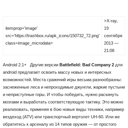
>
X-ray
,
itemprop=’image’
19
src=’https://trashbox.ru/apk_icons/150732_72.png’
сентября
class=image_microdata>
2013 —
21:08
Android
2.1+
Другие версии
Battlefield: Bad Company 2
для
android предлагает освоить массу новых и интересных
возможностей.
Места сражений игры весьма разнообразны:
заснеженные леса и непроходимые джунгли, жаркие пустыни
и неприступные горы. И чтобы победить, нужно раскинуть
мозгами и выработать соответствующую тактику. Это можно
реализовать, применяя в бою новые виды техники, например
вездеход (ATV) или транспортный вертолет UH-60. Или же
обратитесь к арсеналу из 14 типов оружия — от простого