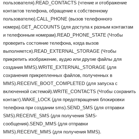
пользователя).READ_CONTACTS (чтение и отображение
контактов телефона, обращение к собственному
пользователю).CALL_PHONE (вызов телефонного
номера).GET_ACCOUNTS (для доступа к разным контактам
и телефонным номерам).READ_PHONE_STATE (Чтобы
проверить состояние телефона, когда вызов
выполняется).READ_EXTERNAL_STORAGE (Чтобы
прикрепить изображение, аудио или другие файлы для
создания MMS).WRITE_EXTERNAL_STORAGE (для
сохранения прикрепленных файлов, полученных в
MMS).RECEIVE_BOOT_COMPLETED (для запуска с
включенной системой).WRITE_CONTACTS (Чтобы сохранить
контакт).WAKE_LOCK (для предотвращения блокировки
телефона при создании sms).SEND_SMS (для отправки
SMS).RECEIVE_SMS (для получения SMS-
сообщения).SEND_MMS (для отправки
MMS).RECEIVE_MMS (для получения MMS).