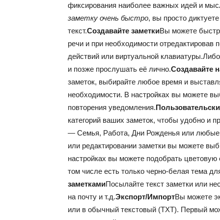
фиксирования наиболее важных идей и мыс
заметку очень быстро
, вы просто диктуете
текст.
Создавайте заметки
Вы можете быстро
речи и при необходимости отредактировав 
действий или виртуальной клавиатуры.Либ
и позже прослушать её лично.
Создавайте 
заметок, выбирайте любое время и выставл
необходимости. В настройках вы можете вы
повторения уведомления.
Пользовательски
категорий ваших заметок, чтобы удобно и п
— Семья, Работа, Дни Рожденья или любые 
или редактировании заметки вы можете выб
настройках вы можете подобрать цветовую 
том числе есть только черно-белая тема дл
заметками
Посылайте текст заметки или не
на почту и т.д.
Экспорт/Импорт
Вы можете э
или в обычный текстовый (TXT). Первый мо