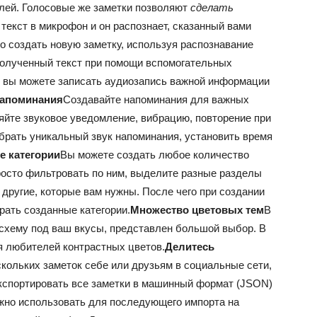
лей. Голосовые же заметки позволяют
сделать
 текст в микрофон и он распознает, сказанный вами
 создать новую заметку, используя распознавание
полученный текст при помощи вспомогательных
о вы можете записать аудиозапись важной информации
напоминания
Создавайте напоминания для важных
яйте звуковое уведомление, вибрацию, повторение при
брать уникальный звук напоминания, установить время
е категории
Вы можете создать любое количество
росто фильтровать по ним, выделите разные разделы
другие, которые вам нужны. После чего при создании
рать созданные категории.
Множество цветовых тем
В
схему под ваш вкусы, представлен большой выбор. В
я любителей контрастных цветов.
Делитесь
скольких заметок себе или друзьям в социальные сети,
кспортировать все заметки в машинный формат (JSON)
жно использовать для последующего импорта на