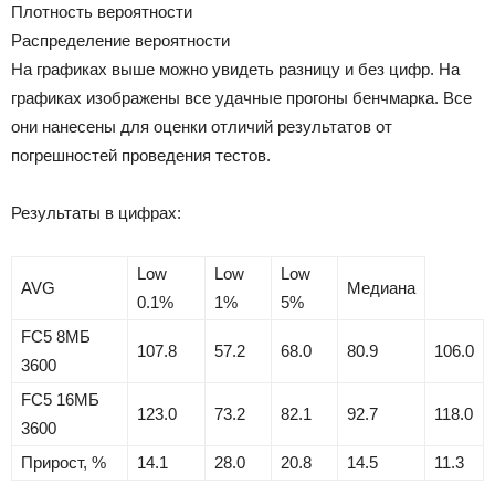
Плотность вероятности
Распределение вероятности
На графиках выше можно увидеть разницу и без цифр. На
графиках изображены все удачные прогоны бенчмарка. Все
они нанесены для оценки отличий результатов от
погрешностей проведения тестов.
Результаты в цифрах:
Low
Low
Low
AVG
Медиана
0.1%
1%
5%
FC5 8МБ
107.8
57.2
68.0
80.9
106.0
3600
FC5 16МБ
123.0
73.2
82.1
92.7
118.0
3600
Прирост, %
14.1
28.0
20.8
14.5
11.3