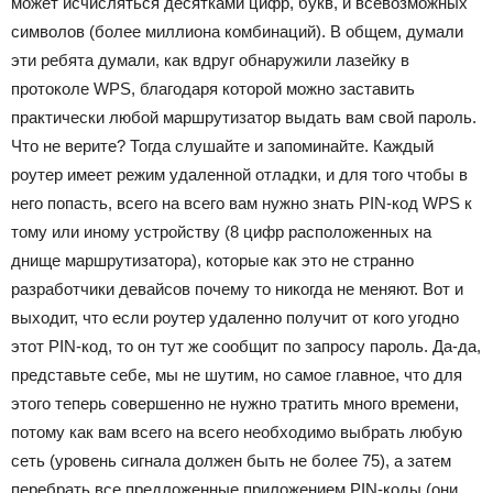
может исчисляться десятками цифр, букв, и всевозможных
символов (более миллиона комбинаций). В общем, думали
эти ребята думали, как вдруг обнаружили лазейку в
протоколе WPS, благодаря которой можно заставить
практически любой маршрутизатор выдать вам свой пароль.
Что не верите? Тогда слушайте и запоминайте. Каждый
роутер имеет режим удаленной отладки, и для того чтобы в
него попасть, всего на всего вам нужно знать PIN-код WPS к
тому или иному устройству (8 цифр расположенных на
днище маршрутизатора), которые как это не странно
разработчики девайсов почему то никогда не меняют. Вот и
выходит, что если роутер удаленно получит от кого угодно
этот PIN-код, то он тут же сообщит по запросу пароль. Да-да,
представьте себе, мы не шутим, но самое главное, что для
этого теперь совершенно не нужно тратить много времени,
потому как вам всего на всего необходимо выбрать любую
сеть (уровень сигнала должен быть не более 75), а затем
перебрать все предложенные приложением PIN-коды (они