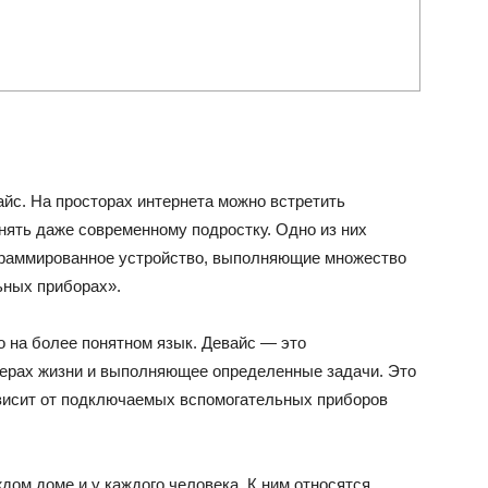
айс. На просторах интернета можно встретить
нять даже современному подростку. Одно из них
ограммированное устройство, выполняющие множество
ьных приборах».
о на более понятном язык. Девайс — это
ферах жизни и выполняющее определенные задачи. Это
ависит от подключаемых вспомогательных приборов
дом доме и у каждого человека. К ним относятся