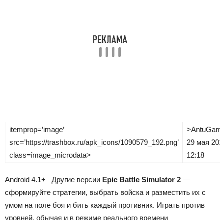
itemprop=’image’
>
AntuGam
src=’https://trashbox.ru/apk_icons/1090579_192.png’
29 мая 2
class=image_microdata>
12:18
Android
4.1+
Другие версии
Epic Battle Simulator 2
—
сформируйте стратегии, выбрать войска и разместить их с
умом на поле боя и бить каждый противник.
Играть против
уровней, обычая и в режиме реального времени