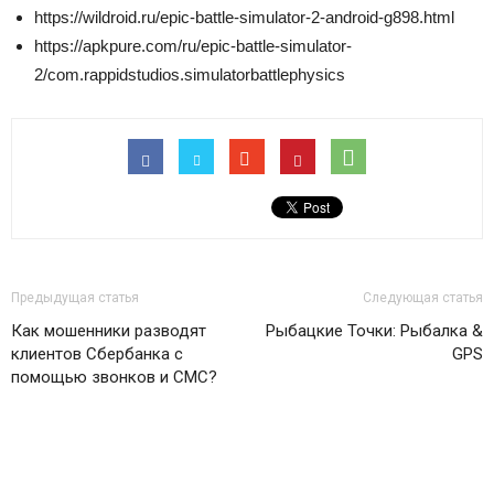
https://wildroid.ru/epic-battle-simulator-2-android-g898.html
https://apkpure.com/ru/epic-battle-simulator-
2/com.rappidstudios.simulatorbattlephysics
Предыдущая статья
Следующая статья
Как мошенники разводят
Рыбацкие Точки: Рыбалка &
клиентов Сбербанка с
GPS
помощью звонков и СМС?