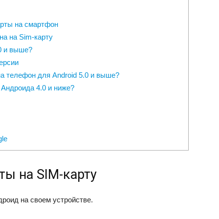
арты на смартфон
на на Sim-карту
0 и выше?
ерсии
а телефон для Android 5.0 и выше?
Андроида 4.0 и ниже?
le
ты на SIM-карту
роид на своем устройстве.