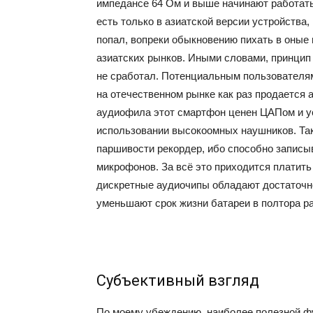
импедансе 64 Ом и выше начинают работать 
есть только в азиатской версии устройства,
попал, вопреки обыкновению пихать в оные 
азиатских рынков. Иными словами, принцип
не сработал. Потенциальным пользователям 
на отечественном рынке как раз продается 
аудиофила этот смартфон ценен ЦАПом и ус
использовании высокоомных наушников. Так
паршивости рекордер, ибо способно записы
микрофонов. За всё это приходится платить
дискретные аудиочипы обладают достаточн
уменьшают срок жизни батареи в полтора ра
Субъективный взгляд
По моему убеждению, наиболее полезной фу