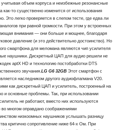
о, учитывая объем корпуса и неизбежные резонансные
на как-то существенно изменится от использования
. Это легко проверяется в слепом тесте, где едва ли
аналогов при равной громкости. При этом у встроенных
вающая внимания — они больше и мощнее, благодаря
ковое давление (и это действительно достоинство). Но
ого смартфона для меломана являются чип усилителя
ные наушники. Дискретный ЦАП для аудио решили не
 кодек aptX HD и технологию постобработки DTS
ственного звучания.
LG G6 32GB
Этот смартфон с
является наследником другого аудиофлагмана V20.
кими как дискретный ЦАП и усилитель, построенный на
во и основные проблемы. Так, при использовании
илитель не работают, вместо них используются
о во многом оправдано соображениями
ьшинством низкоомных наушников услышать разницу
тва критично сопротивление ниже 64-х Ом. При