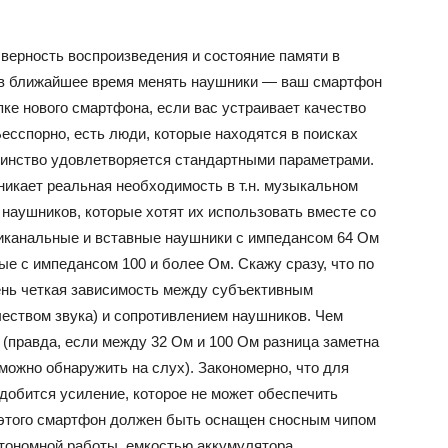
ет верность воспроизведения и состояние памяти в
 в ближайшее время менять наушники — ваш смартфон
пке нового смартфона, если вас устраивает качество
Бесспорно, есть люди, которые находятся в поисках
шинство удовлетворяется стандартными параметрами.
зникает реальная необходимость в т.н. музыкальном
аушников, которые хотят их использовать вместе со
иканальные и вставные наушники с импедансом 64 Ом
ые с импедансом 100 и более Ом. Скажу сразу, что по
нь четкая зависимость между субъективным
чеством звука) и сопротивлением наушников. Чем
 (правда, если между 32 Ом и 100 Ом разница заметна
 можно обнаружить на слух). Закономерно, что для
обится усиление, которое не может обеспечить
 этого смартфон должен быть оснащен сносным чипом
втономной работы, емкостью аккумулятора.