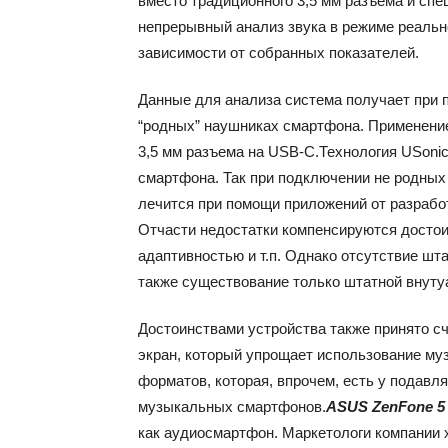
вместо традиционного 3,5 мм разъема и сп
непрерывный анализ звука в режиме реальн
зависимости от собранных показателей.
Данные для анализа система получает при
“родных” наушниках смартфона. Применение
3,5 мм разъема на USB-C.Технология USoni
смартфона. Так при подключении не родных
лечится при помощи приложений от разрабо
Отчасти недостатки компенсируются достои
адаптивностью и т.п. Однако отсутствие шт
также существование только штатной внуту
Достоинствами устройства также принято с
экран, который упрощает использование муз
форматов, которая, впрочем, есть у подавл
музыкальных смартфонов.
ASUS ZenFone 5
как аудиосмартфон. Маркетологи компании 