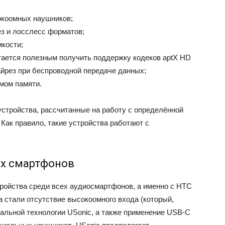
окоомных наушников;
з и лосслесс форматов;
кости;
тается полезным получить поддержку кодеков aptX HD
айрез при беспроводной передаче данных;
мом памяти.
стройства, рассчитанные на работу с определённой
 Как правило, такие устройства работают с
их смартфонов
тройства среди всех аудиосмартфонов, а именно с HTC
а стали отсутствие высокоомного входа (который,
иальной технологии USonic, а также применение USB-C