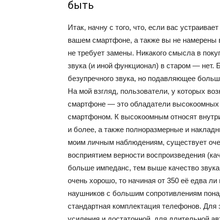
быть
Итак, начну с того, что, если вас устраива
вашем смартфоне, а также вы не намерены
не требует замены. Никакого смысла в поку
звука (и иной функционал) в старом — нет. 
безупречного звука, но подавляющее боль
На мой взгляд, пользователи, у которых во
смартфоне — это обладатели высокоомных н
смартфоном. К высокоомным относят внутр
и более, а также полноразмерные и накладн
моим личным наблюдениям, существует оче
восприятием верности воспроизведения (ка
больше импеданс, тем выше качество звука
очень хорошо, то начиная от 350 её едва ли
наушников с большим сопротивлениям понад
стандартная комплектация телефонов. Для
усиления и достаточной, для длительной а