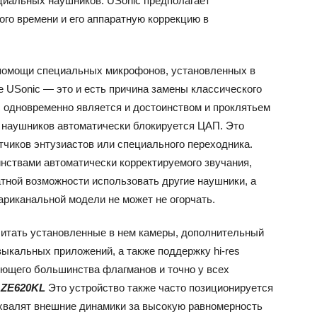
ециальных наушников. USonic предполагает
ого времени и его аппаратную коррекцию в
 помощи специальных микрофонов, установленных в
 USonic — это и есть причина замены классического
c одновременно является и достоинством и проклятьем
 наушников автоматически блокируется ЦАП. Это
тчиков энтузиастов или специального переходника.
нствами автоматически корректируемого звучания,
атной возможности использовать другие наушники, а
ариканальной модели не может не огорчать.
читать установленные в нем камеры, дополнительный
ыкальных приложений, а также поддержку hi-res
яющего большинства флагманов и точно у всех
 ZE620KL
Это устройство также часто позиционируется
хвалят внешние динамики за высокую равномерность