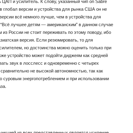
ЦАП и усилитель. К слову, указанный чип оn Sabre
 в глобал версии и устройства для рынка США он не
версии всё немного лучше, чем в устройства для
 “Всё лучшее детям — американским” в данном случае
из России не стоит переживать по этому поводу, ибо
азиатская версия. Если резюмировать, то для
илителем, но достоинства можно оценить только при
же устройство может подойти диджеям как средней
вать звук в лосслесс и одновременно с четырех
 сравнительно не высокой автономностью, так как
о суровым энергопотреблением и при использовании
за.
нкцией из всех представленных является усиление,