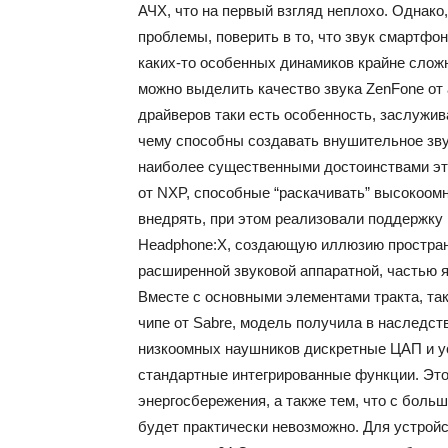
АЧХ, что на первый взгляд неплохо. Однак
проблемы, поверить в то, что звук смартфо
каких-то особенных динамиков крайне сложно
можно выделить качество звука ZenFone от 
драйверов таки есть особенность, заслужи
чему способны создавать внушительное зву
наиболее существенными достоинствами эт
от NXP, способные “раскачивать” высокоом
внедрять, при этом реализовали поддержку
Headphone:X, создающую иллюзию простран
расширенной звуковой аппаратной, частью 
Вместе с основными элементами тракта, та
чипе от Sabre, модель получила в наследст
низкоомных наушников дискретные ЦАП и ус
стандартные интегрированные функции. Эт
энергосбережения, а также тем, что с бол
будет практически невозможно. Для устройс