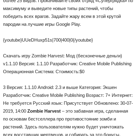
более 25 видов. Прокачивайте своих отряд «Супергрядка» по
максимуму и выведите новые типы растений, чтобы
победить всех врагов. Задайте жару всем в этой крутой
пародии на лучшие игры Google Play.
{youtube}UUeDHuxp51s|700|400|0{/youtube}
Скачать игру Zombie Harvest: Мод (бесконечные деньги)
v1.1.10 Версия:
1.1.10
Разработчик:
Creative Mobile Publishing
Операционная Система:
Стоимость:
$0
3
Версия:
1.1.10
Android:
2.3 и выше
Категория:
Экшен
Разработчик:
Creative Mobile Publishing
Возраст:
7+
Интернет:
Не требуется
Русский язык:
Присутствует
Обновлено:
30-07-
2019, 14:00
Zombie Harvest
– это забавная игра, сделанная
по основам бестселлера про противостояние зомби и
растений. Здесь пользователям нужно будет уничтожать
всех восставших мертвецов, и собирать за это бонусы.