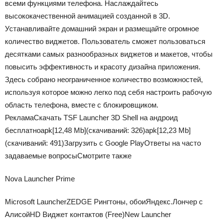
всеми функциями телефона. Наслаждайтесь
высококачественной анимацией созданной в 3D.
Устанавливайте домашний экран и размещайте огромное
количество виджетов. Пользователь сможет пользоваться
десятками самых разнообразных виджетов и макетов, чтобы
повысить эффективность и красоту дизайна приложения.
Здесь собрано неограниченное количество возможностей,
используя которое можно легко под себя настроить рабочую
область телефона, вместе с блокировщиком.
РекламаСкачать TSF Launcher 3D Shell на андроид
бесплатноapk
[12,48 Mb]
(cкачиваний: 326)
apk
[12,23 Mb]
(cкачиваний: 491)
Загрузить с Google PlayОтветы на часто
задаваемые вопросыСмотрите также
Nova Launcher Prime
Microsoft LauncherZEDGE Рингтоны, обоиЯндекс.Лончер с
АлисойHD Виджет контактов (Free)New Launcher