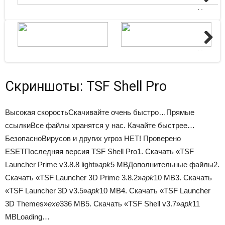
Next
Next
Скриншоты: TSF Shell Pro
Высокая скоростьСкачивайте очень быстро…Прямые
ссылкиВсе файлы хранятся у нас. Качайте быстрее…
БезопасноВирусов и других угроз НЕТ! Проверено
ESETПоследняя версия TSF Shell Pro1. Скачать «TSF
Launcher Prime v3.8.8 light»
apk
5 MBДополнительные файлы2.
Скачать «TSF Launcher 3D Prime 3.8.2»
apk
10 MB3. Скачать
«TSF Launcher 3D v3.5»
apk
10 MB4. Скачать «TSF Launcher
3D Themes»
exe
336 MB5. Скачать «TSF Shell v3.7»
apk
11
MBLoading…