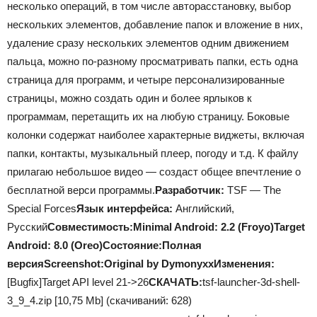
несколько операций, в том числе авторасстановку, выбор
нескольких элементов, добавление папок и вложение в них,
удаление сразу нескольких элементов одним движением
пальца, можно по-разному просматривать папки, есть одна
страница для программ, и четыре персонализированные
страницы, можно создать один и более ярлыков к
программам, перетащить их на любую страницу. Боковые
колонки содержат наиболее характерные виджеты, включая
папки, контакты, музыкальный плеер, погоду и т.д. К файлу
прилагаю небольшое видео — создаст общее впечтление о
бесплатной верси программы.
Разработчик:
TSF — The
Special Forces
Язык интерфейса:
Английский,
Русский
Совместимость:
Minimal Android: 2.2 (Froyo)Target
Android: 8.0 (Oreo)
Состояние:
Полная
версия
Screenshot:
Original by Dymonyxx
Изменения:
[Bugfix]Target API level 21->26
СКАЧАТЬ:
tsf-launcher-3d-shell-
3_9_4.zip [10,75 Mb] (cкачиваний: 628)