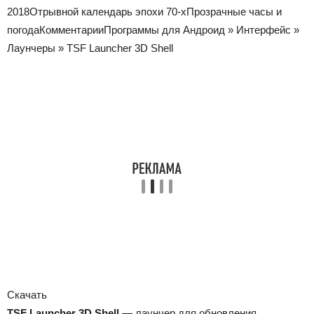
2018Отрывной календарь эпохи 70-хПрозрачные часы и
погодаКомментарии
Программы для Андроид
»
Интерфейс
»
Лаунчеры
»
TSF Launcher 3D Shell
Скачать
TSF Launcher 3D Shell
— лаунчер для обновления