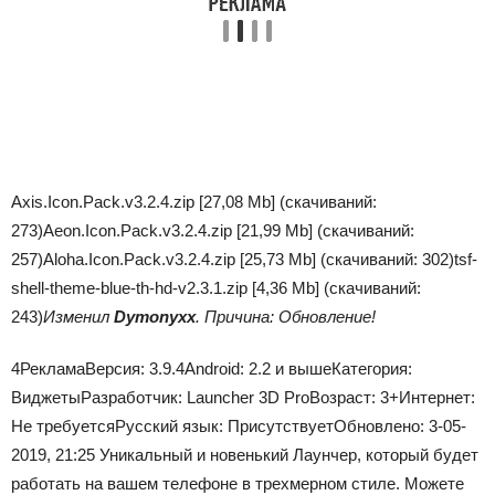
Axis.Icon.Pack.v3.2.4.zip [27,08 Mb] (cкачиваний:
273)
Aeon.Icon.Pack.v3.2.4.zip [21,99 Mb] (cкачиваний:
257)
Aloha.Icon.Pack.v3.2.4.zip [25,73 Mb] (cкачиваний: 302)
tsf-
shell-theme-blue-th-hd-v2.3.1.zip [4,36 Mb] (cкачиваний:
243)
Изменил
Dymonyxx
. Причина: Обновление!
4
Реклама
Версия:
3.9.4
Android:
2.2 и выше
Категория:
Виджеты
Разработчик:
Launcher 3D Pro
Возраст:
3+
Интернет:
Не требуется
Русский язык:
Присутствует
Обновлено:
3-05-
2019, 21:25 Уникальный и новенький Лаунчер, который будет
работать на вашем телефоне в трехмерном стиле. Можете