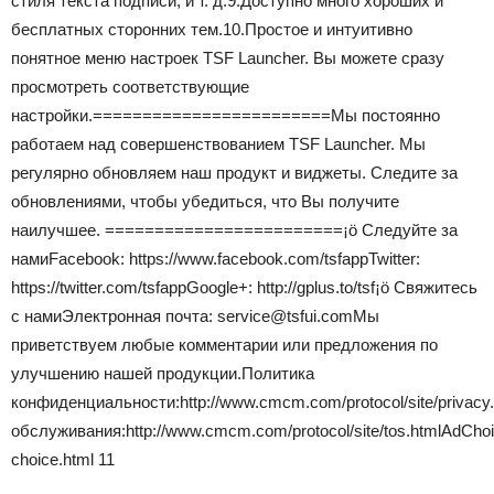
стиля текста подписи, и т. д.9.Доступно много хороших и
бесплатных сторонних тем.10.Простое и интуитивно
понятное меню настроек TSF Launcher. Вы можете сразу
просмотреть соответствующие
настройки.========================Мы постоянно
работаем над совершенствованием TSF Launcher. Мы
регулярно обновляем наш продукт и виджеты. Следите за
обновлениями, чтобы убедиться, что Вы получите
наилучшее. ========================¡ö Следуйте за
намиFacebook: https://www.facebook.com/tsfappTwitter:
https://twitter.com/tsfappGoogle+: http://gplus.to/tsf¡ö Свяжитесь
с намиЭлектронная почта: service@tsfui.comМы
приветствуем любые комментарии или предложения по
улучшению нашей продукции.Политика
конфиденциальности:http://www.cmcm.com/protocol/site/privacy
обслуживания:http://www.cmcm.com/protocol/site/tos.htmlAdChoi
choice.html 11