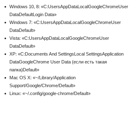
Windows 10, 8:
«C:UsersAppDataLocalGoogleChromeUser
DataDefaultLogin Data»
Windows 7:
«C:UsersAppDataLocalGoogleChromeUser
DataDefault»
Vista:
«C:UsersAppDataLocalGoogleChromeUser
DataDefault»
XP:
«C:Documents And SettingsLocal SettingsApplication
DataGoogleChrome User Data (если есть такая
папка)Default»
Mac OS X:
«~/Library/Application
Support/Google/Chrome/Default»
Linux:
«~/.config/google-chrome/Default»