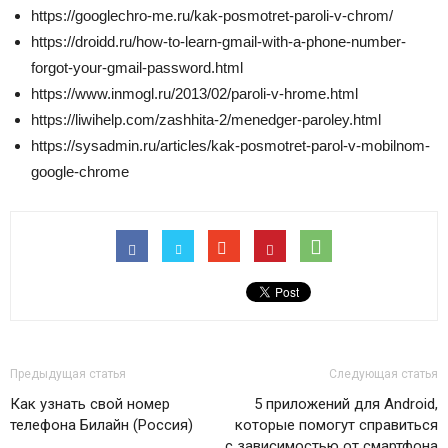
https://googlechro-me.ru/kak-posmotret-paroli-v-chrom/
https://droidd.ru/how-to-learn-gmail-with-a-phone-number-
forgot-your-gmail-password.html
https://www.inmogl.ru/2013/02/paroli-v-hrome.html
https://liwihelp.com/zashhita-2/menedger-paroley.html
https://sysadmin.ru/articles/kak-posmotret-parol-v-mobilnom-
google-chrome
Предыдущая статья
Следующая статья
Как узнать свой номер
5 приложений для Android,
телефона Билайн (Россия)
которые помогут справиться
с зависимостью от смартфона