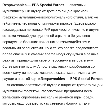
Respawnables — FPS Special Forces
— отличный
мультиплеерный шутер от третьего лица с красивой
графикой мультяшно-низкополигонального стиля, а так же
геймплеем, что поразил миллионы игроков. Здесь можно
наслаждаться не только PvP противостоянием, но и двумя
сотнями миссий для одиночной игры, что безусловно
порадует не больших поклонников взаимодействия с
реальными оппонентами. Ну а те кто всё же предпочитает
более опасных и умелых врагов могут окунуться в разные
режимы, принарядить своего персонажа и выбрать ему
более крутую пушку. А после мастерски разобраться со
всеми кому не посчастливилось оказаться с ними в этом
раунде и на этой карте.
Respawnables — FPS Special Forces
— многопользовательский шутер с видом от третьего лица и
мультяшной графикой. Разработчики предлагают всем
желающим опробовать несколько режимов игры, среди,
которых нашлось место, как сетевому формату, так и