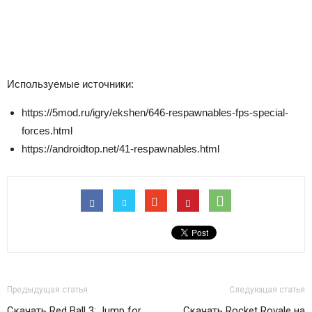
Используемые источники:
https://5mod.ru/igry/ekshen/646-respawnables-fps-special-
forces.html
https://androidtop.net/41-respawnables.html
Предыдущая статья
Следующая статья
Скачать Red Ball 3: Jump for
Скачать Rocket Royale на